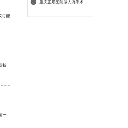
重庆正规医院做人流手术价格是多少
6
仅可能
所折
这一