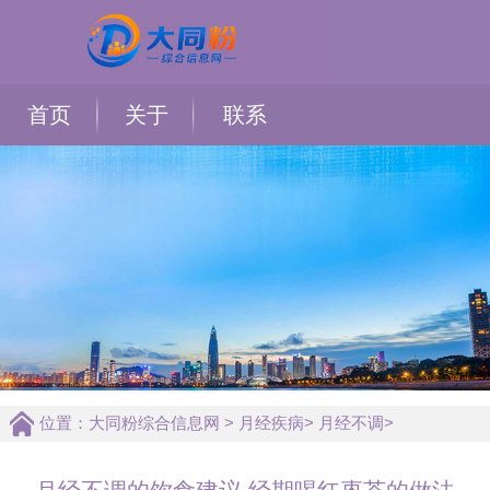
首页
关于
联系
位置：
大同粉综合信息网
>
月经疾病
>
月经不调
>