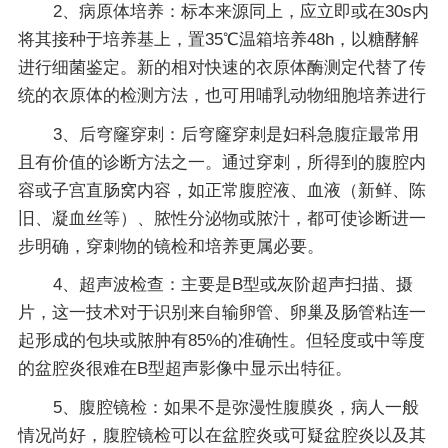
2、病原体培养：标本来源同上，应立即或在30s内
将其接种于培养基上，置35℃温箱培养48h，以糖酵解
进行细菌鉴定。新的相对快速的衣原体酶测定代替了传
统的衣原体的检测方法，也可用哺乳动物细胞培养进行
3、后穹窿穿刺：后穹窿穿刺是妇科急腹症最常用
且有价值的诊断方法之一。通过穿刺，所得到的腹腔内
容或子宫直肠窝内容，如正常腹腔液、血液（新鲜、陈
旧、凝血丝等）、脓性分泌物或脓汁，都可使诊断进一
步明确，穿刺物的镜检和培养更属必要。
4、超声波检查：主要是B型或灰阶超声扫描、摄
片，这一技术对于识别来自输卵管、卵巢及肠管粘连一
起形成的包块或脓肿有85%的准确性。但轻度或中等度
的盆腔炎很难在B型超声影像中显示出特征。
5、腹腔镜检：如果不是弥漫性腹膜炎，病人一般
情况尚好，腹腔镜检可以在盆腔炎或可疑盆腔炎以及其