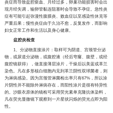
炎症而导致盆腔瘀血、月经过多，卵巢功能损害时会出
现月经失调，输卵管黏连阻塞时会导致不孕症。急性炎
症有可能引起弥漫性腹膜炎、败血症以至感染性休克等
严重后果；慢性炎症由于久治不愈，反复发作，而影响
妇女正常工作和生活以及身心健康。
盆腔炎检查
1、分泌物直接涂片：取样可为阴道、宫颈管分泌
物，或尿道分泌物，或腹腔液（经后穹窿、腹壁，或经
腹腔镜获得），做直接薄层涂片，干燥后以美蓝或革兰
染色。凡在多形核白细胞内见到革兰阴性双球菌者，则
为淋病感染。因为宫颈管淋菌检出率只有67%，所以涂
片阴性并不能除外淋病存在，而阳性涂片是很有特异性
的。沙眼衣原体的镜检可采用荧光素单克隆抗体染料，
凡在荧光显微镜下观察到一片星状闪烁的荧光点即为阳
性。