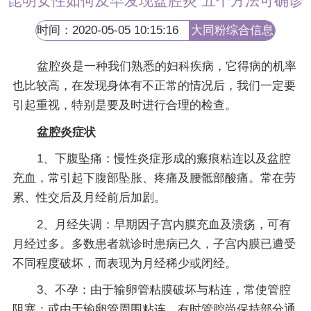
昆明女性如何及早发现盆腔炎 五个方法可确诊
时间：2020-05-05 10:15:16
大同粉综合信息
网
盆腔炎是一种我们熟悉的妇科疾病，它得病的机率
也比较高，在发现身体有不正常的情况后，我们一定要
引起重视，特别是要及时进行合理的检查。
盆腔炎症状
1、下腹坠痛：慢性炎症形成的瘢痕粘连以及盆腔
充血，常引起下腹部坠胀、疼痛及腰骶部酸痛。常在劳
累、性交后及月经前后加剧。
2、月经失调：早期因子宫内膜充血及溃疡，可有
月经过多。多数患者就诊时患病已久，子宫内膜已遭受
不同程度破坏，而表现为月经稀少或闭经。
3、不孕：由于输卵管粘膜破坏与粘连，常使管腔
阻塞；或由于输卵管周围粘连，有时管腔尚保持部分通