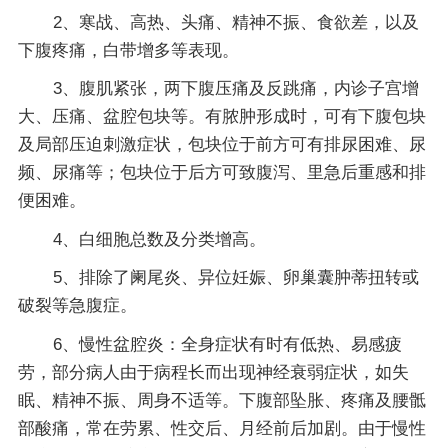
2、寒战、高热、头痛、精神不振、食欲差，以及
下腹疼痛，白带增多等表现。
3、腹肌紧张，两下腹压痛及反跳痛，内诊子宫增
大、压痛、盆腔包块等。有脓肿形成时，可有下腹包块
及局部压迫刺激症状，包块位于前方可有排尿困难、尿
频、尿痛等；包块位于后方可致腹泻、里急后重感和排
便困难。
4、白细胞总数及分类增高。
5、排除了阑尾炎、异位妊娠、卵巢囊肿蒂扭转或
破裂等急腹症。
6、慢性盆腔炎：全身症状有时有低热、易感疲
劳，部分病人由于病程长而出现神经衰弱症状，如失
眠、精神不振、周身不适等。下腹部坠胀、疼痛及腰骶
部酸痛，常在劳累、性交后、月经前后加剧。由于慢性