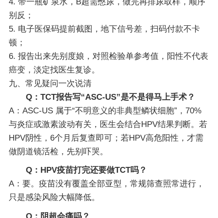
4. 带一瓶矿泉水，B超需憋尿，做完再排尿取样，顺序
别反；
5. 电子医保码提前截图，地下信号差，扫码付款不卡
顿；
6. 报告出来先别度娘，对照检验单参考值，阳性不代表
癌变，淡定找医生复诊。
九、常见疑问一次说清
Q：TCT报告写“ASC-US”是不是得马上手术？
A：ASC-US 属于“不明意义的非典型鳞状细胞”，70%
与炎症或激素波动有关，医生会结合HPV结果判断。若
HPV阴性，6个月后复查即可；若HPV高危阳性，才需
做阴道镜活检，先别吓哭。
Q：HPV疫苗打完还要做TCT吗？
A：要。疫苗没有覆盖全部亚型，常规筛查照常进行，
只是感染风险大幅降低。
Q：阴超会痛吗？