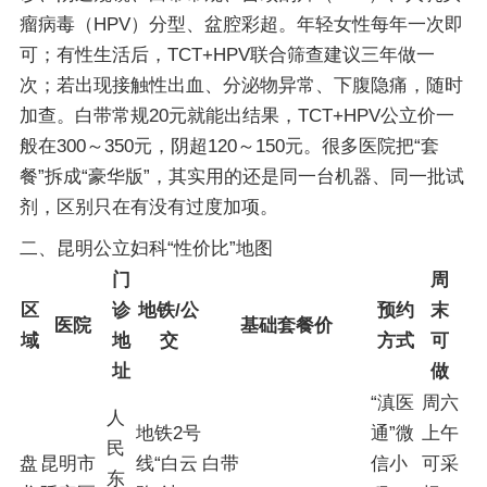
瘤病毒（HPV）分型、盆腔彩超。年轻女性每年一次即
可；有性生活后，TCT+HPV联合筛查建议三年做一
次；若出现接触性出血、分泌物异常、下腹隐痛，随时
加查。白带常规20元就能出结果，TCT+HPV公立价一
般在300～350元，阴超120～150元。很多医院把“套
餐”拆成“豪华版”，其实用的还是同一台机器、同一批试
剂，区别只在有没有过度加项。
二、昆明公立妇科“性价比”地图
门
周
区
诊
地铁/公
预约
末
医院
基础套餐价
域
地
交
方式
可
址
做
“滇医
周六
人
地铁2号
通”微
上午
民
盘
昆明市
线“白云
白带
信小
可采
东