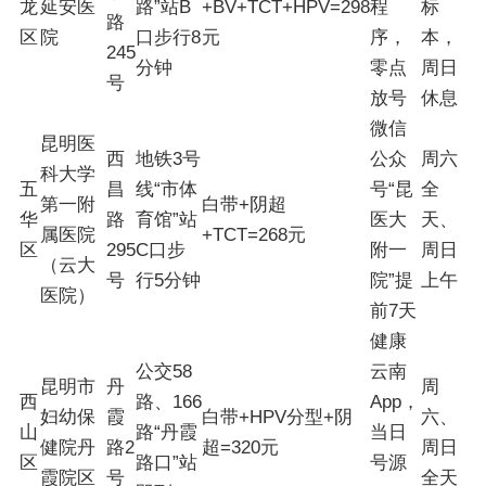
龙
延安医
路”站B
+BV+TCT+HPV=298
程
标
路
区
院
口步行8
元
序，
本，
245
分钟
零点
周日
号
放号
休息
微信
昆明医
西
地铁3号
公众
周六
科大学
五
昌
线“市体
号“昆
全
第一附
白带+阴超
华
路
育馆”站
医大
天、
属医院
+TCT=268元
区
295
C口步
附一
周日
（云大
号
行5分钟
院”提
上午
医院）
前7天
健康
公交58
云南
昆明市
丹
周
西
路、166
App，
妇幼保
霞
白带+HPV分型+阴
六、
山
路“丹霞
当日
健院丹
路2
超=320元
周日
区
路口”站
号源
霞院区
号
全天