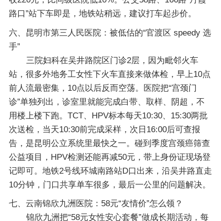
路口”站下车即是，地铁站稍远，建议打车起步价。
六、昆明市第三人民医院：被低估的“官渡区 speedy 选
手”
三院妇科在吴井路院区门诊2层，因为毗邻火车
站，很多外地务工女性下火车直接来做体检，早上10点
前人流最密集，10点以后反而空荡。医院把“宫颈门
诊”单独列出，诊室里就能完成白带、取样、阴超，不
用楼上楼下跑。TCT、HPV标本每天10:30、15:30两批
次送检，当天10:30前完成采样，次日16:00后可查报
告，是昆明公立系统里最快之一。碰到季度宫颈癌筛查
公益项目，HPV检测还能再减50元，带上身份证现场登
记即可。地铁2号线环城南路站D口出来，沿吴井路直走
10分钟，门口共享单车很多，最后一公里的问题解决。
七、云南锦欣九洲医院：58元“友情价”怎么领？
锦欣九洲把“58元女性安心套餐”做成长期活动，每