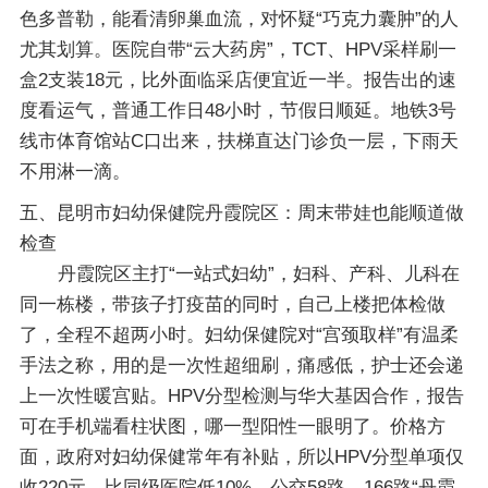
色多普勒，能看清卵巢血流，对怀疑“巧克力囊肿”的人
尤其划算。医院自带“云大药房”，TCT、HPV采样刷一
盒2支装18元，比外面临采店便宜近一半。报告出的速
度看运气，普通工作日48小时，节假日顺延。地铁3号
线市体育馆站C口出来，扶梯直达门诊负一层，下雨天
不用淋一滴。
五、昆明市妇幼保健院丹霞院区：周末带娃也能顺道做
检查
丹霞院区主打“一站式妇幼”，妇科、产科、儿科在
同一栋楼，带孩子打疫苗的同时，自己上楼把体检做
了，全程不超两小时。妇幼保健院对“宫颈取样”有温柔
手法之称，用的是一次性超细刷，痛感低，护士还会递
上一次性暖宫贴。HPV分型检测与华大基因合作，报告
可在手机端看柱状图，哪一型阳性一眼明了。价格方
面，政府对妇幼保健常年有补贴，所以HPV分型单项仅
收220元，比同级医院低10%。公交58路、166路“丹霞