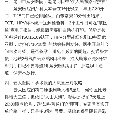
三、昆明市延安医院：老昆明口中的“人民东路守护神”
延安医院妇产科大本营在1号楼4层，早上7:30开
门，7:15门口已经排起队。白带常规20分钟出结果，
TCT、HPV标本统一送到检验科，3个工作日可在“滇医
通”查电子报告，纸质版需要到自助机打印。优势是检
验科通过ISO15189认证，HPV分型能细化到18种高危
亚型，对担心“16/18型”的姑娘特别友好。医生开单前会
问末次月经、是否备孕，避免不必要的阴超。交通极方
便，地铁2号线白云路站B口出来，沿人民东路走8分钟
即到，切记不要导航到“延安医院后门”，那是职工通
道，保安不放行。
四、云大医院：学术派的大流量应对攻略
云大医院妇科门诊搬到新大楼5层后，候诊区比老
楼增大三倍，但依旧“人山人海”。秘诀是提前7天晚上
20:00蹲点抢号，选“妇科普通门诊”即可，专家号其实开
单价格一样，只是多3元挂号费。基础套餐里阴超是彩