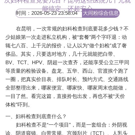
次妇科检查竟要几百？昆明这些医院几十元就
能搞定，还超安心
时间：2026-05-23 23:58:04
大同粉综合信息
网
在昆明，一次常规的妇科检查到底要花多少钱？不
少姑娘第一次走进私立机构，被“套餐”两个字吓退：动
辄七八百、上千元的报价，让人以为“做个妇检”成了奢
侈品。其实，只要选对地方，几十元就能把白带、
BV、TCT、HPV、阴超一次查齐，还能享受公立三甲同
等质量的检验设备。盘龙、五华、西山、官渡挨个跑了
一圈，把真实价目表、排队时长、预约方式、交通路线
全部整理出来，哪家便宜、哪家快、哪家周末也能做，
一目了然。看完这篇，直接拎包出发，再也不被“天价
体检”吓到。
一、妇科检查到底查什么？
妇科检查不是“一个项目”，而是一套组合：外阴视
诊、阴道窥镜、白带常规、宫颈刮片（TCT）、人乳头