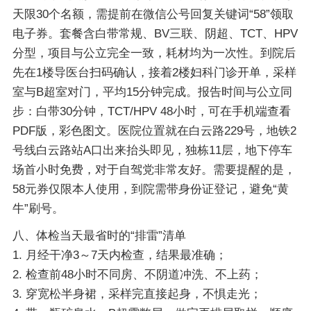
天限30个名额，需提前在微信公号回复关键词“58”领取
电子券。套餐含白带常规、BV三联、阴超、TCT、HPV
分型，项目与公立完全一致，耗材均为一次性。到院后
先在1楼导医台扫码确认，接着2楼妇科门诊开单，采样
室与B超室对门，平均15分钟完成。报告时间与公立同
步：白带30分钟，TCT/HPV 48小时，可在手机端查看
PDF版，彩色图文。医院位置就在白云路229号，地铁2
号线白云路站A口出来抬头即见，独栋11层，地下停车
场首小时免费，对于自驾党非常友好。需要提醒的是，
58元券仅限本人使用，到院需带身份证登记，避免“黄
牛”刷号。
八、体检当天最省时的“排雷”清单
1. 月经干净3～7天内检查，结果最准确；
2. 检查前48小时不同房、不阴道冲洗、不上药；
3. 穿宽松半身裙，采样完直接起身，不惧走光；