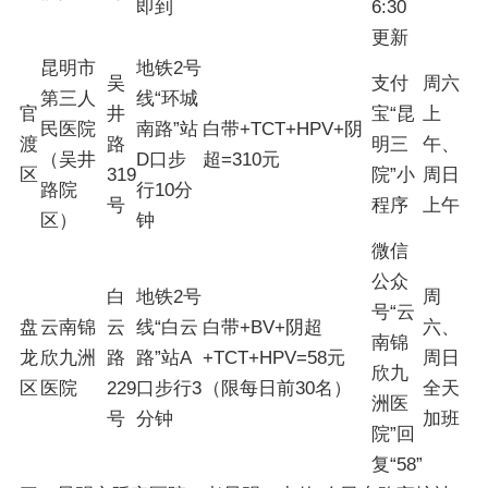
即到
6:30
更新
昆明市
地铁2号
吴
支付
周六
第三人
线“环城
官
井
宝“昆
上
民医院
南路”站
白带+TCT+HPV+阴
渡
路
明三
午、
（吴井
D口步
超=310元
区
319
院”小
周日
路院
行10分
号
程序
上午
区）
钟
微信
公众
白
地铁2号
周
号“云
盘
云南锦
云
线“白云
白带+BV+阴超
六、
南锦
龙
欣九洲
路
路”站A
+TCT+HPV=58元
周日
欣九
区
医院
229
口步行3
（限每日前30名）
全天
洲医
号
分钟
加班
院”回
复“58”