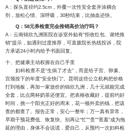
A：探头直径约2.5cm，外覆一次性安全套并涂耦合
剂，放松心情、深呼吸，30秒结束，比抽血还快。
Q：58元券检查完会推销高价治疗吗？
A：云南锦欣九洲医院在诊室外贴有“拒收红包、谢绝推
销”提示，如遇到过度推荐，可直拨院长热线投诉，院
方承诺24小时内给予书面回复。
十、把健康主动权握在自己手里
妇科检查不是“生病了才去”，而是给子宫、卵巢、
宫颈按下的年度“安全快门”。昆明这些公立机构把价格
打到地板，再加一家放价的锦欣九洲，几十元就能完成
全套，比点两杯奶茶还便宜。把表格收藏好，提前约好
时间，挑一个阳光正好的周末，花一顿外卖的钱，把该
查的都查了。报告正常，安心一整年；万一真有异常，
早期干预花费低、恢复快。别再让“忙”“贵”“害羞”成为拖
延的理由，身体不会说谎，爱自己，从预约一次妇科检