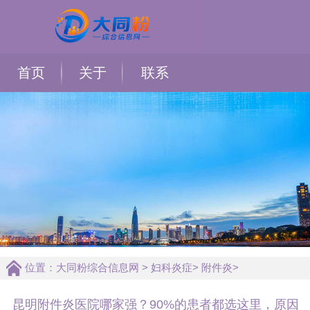
首页
关于
联系
位置：
大同粉综合信息网
>
妇科炎症
>
附件炎
>
昆明附件炎医院哪家强？90%的患者都选这里，原因