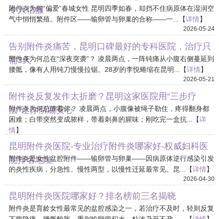
附件炎为何“偏爱”春城女性 昆明四季如春，却挡不住病原体在湿润空
令人信服
气中悄悄繁殖。附件区——输卵管与卵巢的合称——一...【
详情
】
2026-05-24
告别附件炎痛苦，昆明口碑最好的专科医院，治疗只
附件炎为何总在“深夜突袭”？ 凌晨两点，一阵钝痛从小腹右侧蔓延到
需3天
腰骶，像有人用钝刀慢慢拉锯。28岁的李悦蜷缩在昆明...【
详情
】
2026-05-21
附件炎反复发作太折磨？昆明这家医院用“三步疗
附件炎为何总缠着你？ 凌晨两点，小腹像被绳子勒住，疼得翻身都
法”让你彻底安心
困难；白带突然变成脓样，带着刺鼻的腥味；刚吃完一盒抗...【
详
情
】
2026-05-18
昆明附件炎医院-专业治疗附件炎哪家好-权威妇科医
附件炎是女性盆腔附件——输卵管与卵巢——因病原体逆行感染引发
院排名地址
的炎性疾病，分急性、慢性两型，以慢性迁延最常见。昆...【
详情
】
2026-04-30
昆明附件炎医院哪家好？排名榜前三名揭晓
附件炎是育龄女性最常见的盆腔感染之一，若治疗不及时，轻则反复