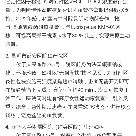
管活性因子检测”可对附件区VEGF、PDGF浓度进行定
量，为判断慢性盆腔痛是否进入血管痉挛期提供数据支
持。2022年始，科室与中科院昆明动物所合作，推
出“高原乳酸菌阴道胶囊”，含L.crispatus KMY-01菌
株，可提高局部干扰素-γ水平30 %以上，实现病原主动
防御。
3. 昆明市延安医院妇产院区
位于人民东路245号，院区前身为法国领事馆改
建，环境雅致。妇科以“无创海扶”技术见长，对附件区
炎性包块实施高强度聚焦超声消融，患者无需开刀即可
在镇静镇痛下完成；治疗时间约40 min，次日可恢复正
常工作。医院同时建有“高原女性运动康复室”，引入反
重力跑台，急性期后患者可在减重50 %状态下进行步态
训练，避免盆腔充血复发。
4. 云南大学附属医院（红会医院）生殖妇科
位于青年路176号，科室结合生殖与炎症双重需