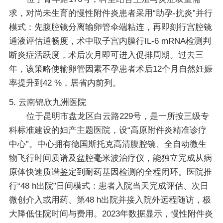
求，对尚未生育的慢性附件炎患者采用“助孕-抗炎”并行
模式：先腹腔镜分离输卵管伞端粘连，再即刻行宫腔镜
通液评估通畅度，术中取子宫内膜行IL-6 mRNA检测判
断炎症活跃度，术后次月即可进入促排周期。过去三
年，该策略使输卵管因素不孕患者术后12个月自然妊娠
率提升到42 %，居省内前列。
5. 云南锦欣九洲医院
位于昆明市盘龙区白云路229号，是一所按三级专
科标准建设的妇产主题医院，设“高原附件炎精准诊疗
中心”。中心拥有德国斯托克高清腹腔镜、全自动微生
物飞行时间质谱及盆腔毫米波治疗仪，能独立完成从病
原体快速质谱鉴定到耐药基因检测的全程闭环。医院推
行“48 h出院”日间模式：患者入院当天完成评估、次日
微创介入或用药、第48 h出院并接入院外远程随访，极
大降低住院时间与费用。2023年数据显示，慢性附件炎