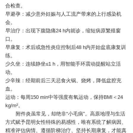
合检查。
早避孕：减少意外妊娠与人工流产带来的上行感染机
会。
早治疗：出现下腹隐痛24 h内就诊，缩短病原繁殖窗
口。
早康复：术后或急性炎症控制后48 h内开始盆底康复训
练。
少久坐：连续静坐≤1 h，用智能手环震动提醒站立活
动。
少辛辣：经期前后三天忌食火锅、烧烤，降低盆腔充
血。
运动：每周150 min中等强度有氧运动，保持BMI＜24
kg/m²。
附件炎虽常见，却绝非“小毛病”。高原地理与生活
方式赋予昆明女性特殊的易感性，唯有系统了解病因、
精准评估病情、遵循阶梯治疗、坚持长期康复，才能真