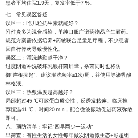
患者平均住院1.9天，复发率低于7 %。
七、常见误区答疑
误区一：吃几粒抗生素就能好？
附件炎多为混合感染，单纯口服广谱药物易产生耐药。
规范方案需依据培养+药敏联合足量足疗程，不少患者
因自行停药导致慢性化。
误区二：灌洗越勤越干净？
过度阴道冲洗破坏乳酸杆菌屏障，杀菌同时也将防
御“连根拔起”。建议灌洗频率≤1次/周，并使用等渗乳酸
林格液。
误区三：热敷温度越高越好？
局部超过45 ℃可致蛋白质变性，反诱发粘连。临床推
荐恒温41 ℃，时间20 min，配合微波振动促进药液弥散
即可。
八、预防清单：牢记“四早两少一运动”
早筛查：有性生活的女性每年做次阴道微生态+彩超组