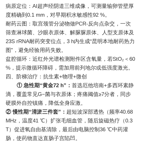
病原定位：AI超声经阴道三维成像，可测量输卵管壁厚
度精确到0.1 mm，对早期积水敏感性92 %。
耐药云图：取宫颈管分泌物做PCR-反向点杂交，一次
筛查淋球菌、沙眼衣原体、解脲脲原体、人型支原体及
23S rRNA耐药突变位点，3 h内生成“昆明本地耐药热力
图”，避免经验用药失败。
盆腔循环：近红外光谱检测附件区含氧量，若StO₂＜60
%，提示微循环障碍，需加用前列地尔或低强度激光。
四、阶梯治疗：抗生素+物理+微创
① 急性期“黄金72 h”：
首选厄他培南+多西环素静
滴，覆盖常见G−菌与衣原体；疼痛阈值≥7分者，同步
硬膜外自控镇痛，降低全身应激。
② 慢性期“清淤三件套”：
超短波深部透热（频率40.68
MHz，温度41 ℃）扩张毛细血管，随后旋磁热疗（0.3
T）促进氧自由基清除，最后由电脑控制36 ℃中药灌
肠，使药物直达直肠子宫陷凹。