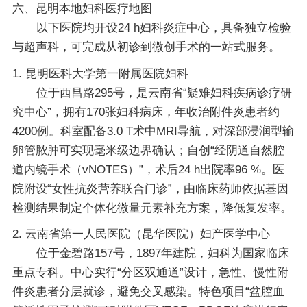
六、昆明本地妇科医疗地图
以下医院均开设24 h妇科炎症中心，具备独立检验
与超声科，可完成从初诊到微创手术的一站式服务。
1. 昆明医科大学第一附属医院妇科
位于西昌路295号，是云南省“疑难妇科疾病诊疗研
究中心”，拥有170张妇科病床，年收治附件炎患者约
4200例。科室配备3.0 T术中MRI导航，对深部浸润型输
卵管脓肿可实现毫米级边界确认；自创“经阴道自然腔
道内镜手术（vNOTES）”，术后24 h出院率96 %。医
院附设“女性抗炎营养联合门诊”，由临床药师依据基因
检测结果制定个体化微量元素补充方案，降低复发率。
2. 云南省第一人民医院（昆华医院）妇产医学中心
位于金碧路157号，1897年建院，妇科为国家临床
重点专科。中心实行“分区双通道”设计，急性、慢性附
件炎患者分层就诊，避免交叉感染。特色项目“盆腔血