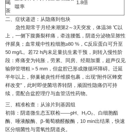
喝
1.8倍
噬率
茶
二、症状递进：从隐痛到包块
急性期常于月经来潮第2～3天突发，体温38 ℃以
上，一侧下腹撕裂样痛，牵连腰骶，阴道分泌物呈脓性
伴腥臭；血常规中性粒细胞≥80 %，C反应蛋白可升至
50 mg/L。若72 h内未足量抗生素干预，则转入慢性阶
段：疼痛变为钝胀，劳累、同房、经期加重，超声仅见
输卵管增粗＞5 mm，但盆腔已形成微循环障碍。迁延
半年以上，卵巢被炎性纤维膜包裹，出现
“附件区蜂窝
样改变”
，此时即使菌培养转阴，顽固性隐痛仍可持
续，需配合盆腔理疗与血管活性药物。
三、精准检查：从涂片到基因组
初筛：阴道微生态五联检——pH、H₂O₂、白细胞酯
酶、唾液酸酶、β-葡萄糖醛酸酶，10 min出结果，快速
区分细菌性与需氧性阴道炎。