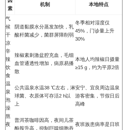
因
机制
本地特点
素
气
冬季相对湿度仅
候
阴道黏膜水分蒸发加快，乳
45%，门诊量上升
干
酸杆菌减少，菌群屏障削弱
30%
凉
辛
辣椒素刺激盆腔充血，毛细
辣
本地人均辣椒日摄量
血管通透性增加，病原易播
饮
≥15 g，约为平原2倍
散
食
温
公共温泉水温38 ℃左右，淋
安宁、宜良周边温泉
泉
球菌、衣原体可存活2 h以
游客密集，节假日后
泡
上
高峰
澡
熬
普洱茶咖啡因高，夜间儿茶
夜
夜班族患病率是日班
酚胺升高，抑制巨噬细胞吞