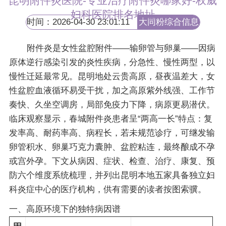
昆明附件炎医院-专业治疗附件炎哪家好-权威
妇科医院排名地址
时间：2026-04-30 23:01:11
大同粉综合信息
网
附件炎是女性盆腔附件——输卵管与卵巢——因病
原体逆行感染引发的炎性疾病，分急性、慢性两型，以
慢性迁延最常见。昆明地处云贵高原，昼夜温差大，女
性盆腔血液循环易受干扰，加之高原紫外线强、工作节
奏快、久坐空调房，局部免疫力下降，病原更易潜伏。
临床观察显示，春城附件炎患者呈“两高一长”特点：复
发率高、耐药率高、病程长，若未规范诊疗，可继发输
卵管积水、卵巢巧克力囊肿、盆腔粘连，最终酿成不孕
或宫外孕。下文从病因、症状、检查、治疗、康复、预
防六个维度系统梳理，并列出昆明本地五家具备独立妇
科炎症中心的医疗机构，供有需要的读者按图索骥。
一、高原环境下的独特病因谱