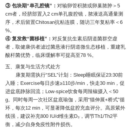
③ 包块期“单孔腔镜”：
对输卵管积脓或卵巢脓肿＞5
cm者，经脐部置入2 cm单孔腹腔镜，脓液送高通量测
序，术后留置Chitosan抗粘连膜，随访三年复粘率＜6
%。
④ 复发救“菌移植”：
对反复抗生素后阴道菌群空虚
者，取健康供者滤过菌悬液行阴道微生态移植，重建乳
酸杆菌优势，临床缓解率可提高至78 %。
五、康复与生活方式处方
康复期需执行“SEL”计划：Sleep睡眠保证23:30前
入睡；Exercise每日步速≥110步/min，快走30 min，促
进盆底静脉回流；Low-spice饮食每周辣椒摄入＜50
g。同时每周一次社区盆底瑜伽，采用“猫伸展+桥式”循
环，每次12 min，可显著降低盆腔充血评分。高原紫外
线强，建议补充800 IU/d维生素D₃，调节Th1/Th2平
衡，减少自身免疫性附件损伤。