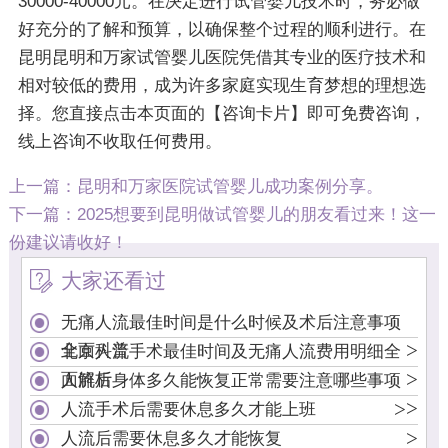
30000-40000元。在决定进行试管婴儿技术时，务必做
好充分的了解和预算，以确保整个过程的顺利进行。在
昆明昆明和万家试管婴儿医院凭借其专业的医疗技术和
相对较低的费用，成为许多家庭实现生育梦想的理想选
择。您直接点击本页面的【咨询卡片】即可免费咨询，
线上咨询不收取任何费用。
上一篇：
昆明和万家医院试管婴儿成功案例分享。
下一篇：
2025想要到昆明做试管婴儿的朋友看过来！这一
份建议请收好！
大家还看过
无痛人流最佳时间是什么时候及术后注意事项
>
全面科普
北京人流手术最佳时间及无痛人流费用明细全
>
面解析
人流后身体多久能恢复正常需要注意哪些事项
>
>
人流手术后需要休息多久才能上班
>
人流后需要休息多久才能恢复