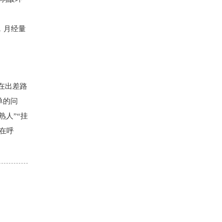
带，月经量
在出差路
单的问
人”“挂
在呼