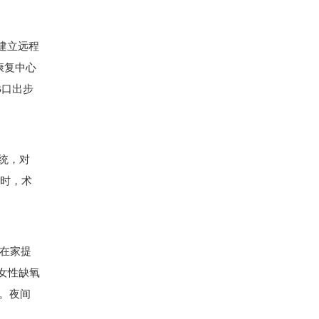
建立远程
康复中心
B口出步
统，对
小时，术
者在家提
女性缺氧
。夜间