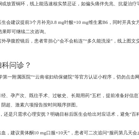
诺孕酮或放置铜环，线上能迅速核实禁忌证，如偏头痛伴先兆、抗凝治疗
会建议提前3个月补充0.8 mg叶酸+10 mg维生素B6，同时开具女
结果即可继续二次咨询。
宫外孕腹腔镜后，患者常担心“会不会粘连”“多久能洗澡”，线上图文
妇科问诊？
学第一附属医院”“云南省妇幼保健院”等官方认证小程序，切勿点击
月经、孕产次、既往手术、过敏史、长期用药”五栏，提前准备好信息
，阴超、激素六项报告按时间顺序拼图。
，还是只需求心理安抚？明确目标后医生会给出对应话术，避免“百
，建议黄体酮10 mg口服×10天”，患者可二次追问“服药第几天会