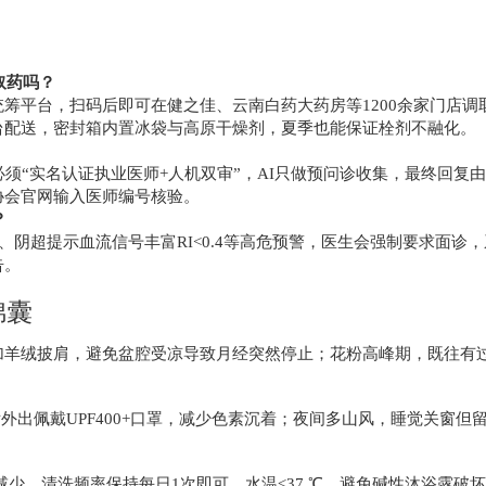
取药吗？
统筹平台，扫码后即可在健之佳、云南白药大药房等1200余家门店调
台配送，密封箱内置冰袋与高原干燥剂，夏季也能保证栓剂不融化。
须“实名认证执业医师+人机双审”，AI只做预问诊收集，最终回复
协会官网输入医师编号核验。
？
U/L、阴超提示血流信号丰富RI<0.4等高危预警，医生会强制要求面诊
告。
锦囊
晚添加羊绒披肩，避免盆腔受凉导致月经突然停止；花粉高峰期，既往有
外出佩戴UPF400+口罩，减少色素沉着；夜间多山风，睡觉关窗但留1
减少，清洗频率保持每日1次即可，水温≤37 ℃，避免碱性沐浴露破