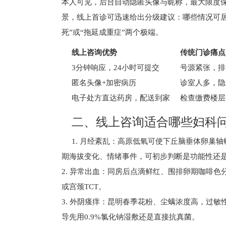
本人可见，后台自动隐匿头像与昵称，最大限度
景，线上首诊可迅速给出分级建议：哪些情况可居
死”或“拖延成重症”两个极端。
线上咨询优势
传统门诊痛点
3分钟响应，24小时可提交
号源紧张，排
匿名头像+加密病历
诊室人多，隐
电子处方直达药房，配送到家
检查缴费楼层
二、线上咨询适合哪些妇科
1. 月经紊乱：高原低氧可使下丘脑垂体卵巢
期海拔变化、情绪事件，可初步判断是功能性还
2. 异常出血：同房后点滴鲜红、围排卵期咖啡
或宫颈TCT。
3. 外阴瘙痒：昆明春季花粉、尘螨浓度高，过
导先用0.9%氯化钠湿敷还是直接抗真菌。