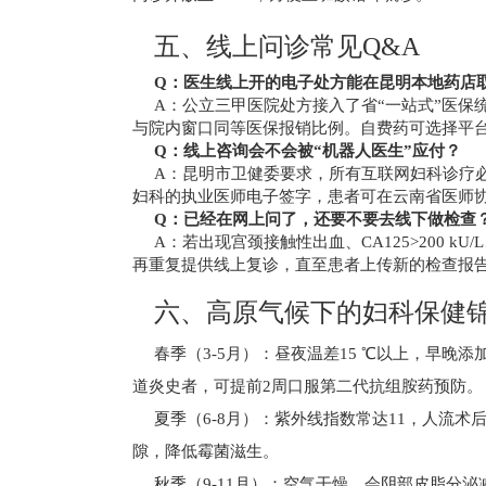
五、线上问诊常见Q&A
Q：医生线上开的电子处方能在昆明本地药店
A：公立三甲医院处方接入了省“一站式”医保
与院内窗口同等医保报销比例。自费药可选择平
Q：线上咨询会不会被“机器人医生”应付？
A：昆明市卫健委要求，所有互联网妇科诊疗必
妇科的执业医师电子签字，患者可在云南省医师
Q：已经在网上问了，还要不要去线下做检查
A：若出现宫颈接触性出血、CA125>200 k
再重复提供线上复诊，直至患者上传新的检查报
六、高原气候下的妇科保健
春季（3-5月）：昼夜温差15 ℃以上，早
道炎史者，可提前2周口服第二代抗组胺药预防。
夏季（6-8月）：紫外线指数常达11，人流术后
隙，降低霉菌滋生。
秋季（9-11月）：空气干燥，会阴部皮脂分泌