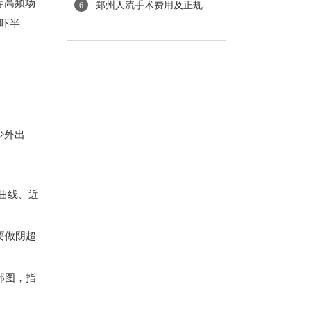
等高频场
郑州人流手术费用及正规医院推荐指南
6
吓半
少外出
曲线、近
要做阴超
部图，指