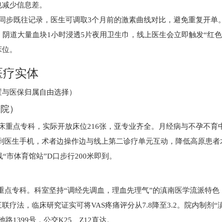
也减少信息差。
同步既往记录，医生可调取3个月前的激素曲线对比，避免重复开单
、阴道大量血块1小时浸透5片夜用卫生巾，线上医生会立即触发“红色
床位。
医疗实体
置与医保归属自由选择）
医院）
临床重点专科，实际开放床位216张，亚专业齐全。月经病与不孕不育
步到医生手机，术者边操作边与线上第二诊疗单元互动，降低高原患者
“市体育馆站”D口步行200米即到。
重点专科。科室坚持“调经先调血，理血先理气”的滇南医学流派特色
联疗法，临床研究证实可将VAS疼痛评分从7.8降至3.2。院内制剂“
1399号，公交K25、Z12直达。