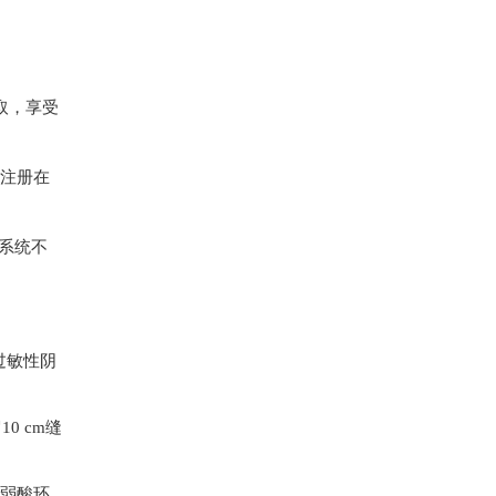
取，享受
由注册在
，系统不
过敏性阴
0 cm缝
坏弱酸环