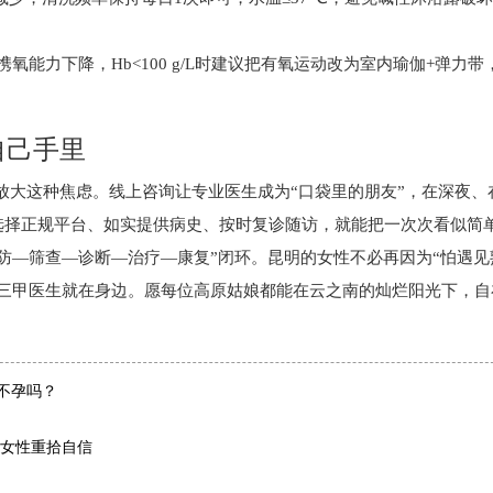
原携氧能力下降，Hb<100 g/L时建议把有氧运动改为室内瑜伽+弹力
自己手里
放大这种焦虑。线上咨询让专业医生成为“口袋里的朋友”，在深夜、
选择正规平台、如实提供病史、按时复诊随访，就能把一次次看似简
防—筛查—诊断—治疗—康复”闭环。昆明的女性不必再因为“怕遇见熟
，三甲医生就在身边。愿每位高原姑娘都能在云之南的灿烂阳光下，自
不孕吗？
女性重拾自信