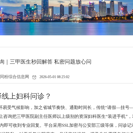
询｜三甲医生秒回解答 私密问题放心问
同粉综合信息网
2026-05-01 08:25:02
择线上妇科问诊？
环易受气候影响，加之省城节奏快、通勤时间长，传统“请假—挂号
上咨询把三甲医院副主任医师以上级别的资深妇科医生“装进手机”，
钟内即可收到专业回复。平台采用SSL加密与公安部三级等保，问诊记