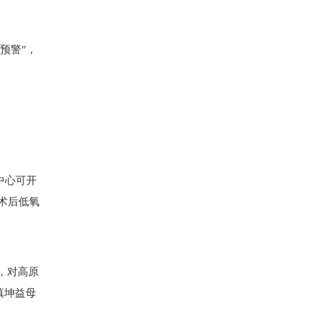
。
预警”，
中心可开
术后低氧
，对高原
滇坤益母