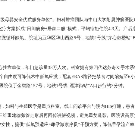
家级母婴安全优质服务单位”。妇科肿瘤团队与中山大学附属肿瘤医院
疗方案拆成“日间病房+居家口服”模式，平均缩短住院4.3天。产后
盆底微循环缺氧。院址为五华区华山西路5号，地铁2号线“穿心鼓楼站”
挂靠单位，年门急诊量38万人次。科室拥有第四代达芬奇Xi手术系
个自由度可降低术中低氧应激；配套ERAS路径把禁食时间缩短至6
院位于金碧路157号，地铁1号线“巡津街站”A口步行约3分钟。
院，妇科与生殖医学是重点科室。线上问诊平台与院内HIS打通，患
，三维重建输卵管走形后再回传讲解视频，避免重复造影。医院设高原
女性，提供“低氧预适应+雌孕激素序贯”干预方案，降低早孕流产率