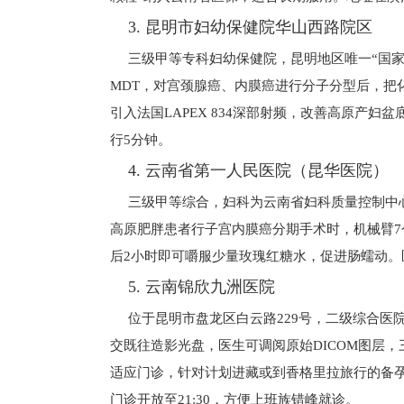
3. 昆明市妇幼保健院华山西路院区
三级甲等专科妇幼保健院，昆明地区唯一“国
MDT，对宫颈腺癌、内膜癌进行分子分型后，把化
引入法国LAPEX 834深部射频，改善高原产妇
行5分钟。
4. 云南省第一人民医院（昆华医院）
三级甲等综合，妇科为云南省妇科质量控制中心
高原肥胖患者行子宫内膜癌分期手术时，机械臂7
后2小时即可嚼服少量玫瑰红糖水，促进肠蠕动。医
5. 云南锦欣九洲医院
位于昆明市盘龙区白云路229号，二级综合医
交既往造影光盘，医生可调阅原始DICOM图层
适应门诊，针对计划进藏或到香格里拉旅行的备孕
门诊开放至21:30，方便上班族错峰就诊。