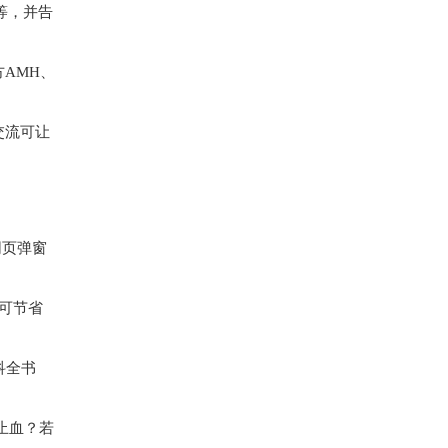
等，并告
方AMH、
交流可让
网页弹窗
可节省
科全书
止血？若