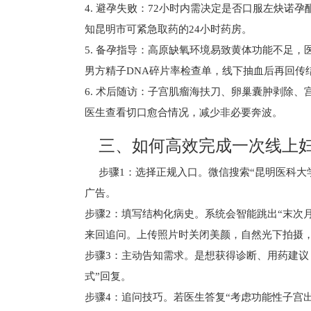
4. 避孕失败：72小时内需决定是否口服左炔
知昆明市可紧急取药的24小时药房。
5. 备孕指导：高原缺氧环境易致黄体功能不足，医生
男方精子DNA碎片率检查单，线下抽血后再回传
6. 术后随访：子宫肌瘤海扶刀、卵巢囊肿剥除、
医生查看切口愈合情况，减少非必要奔波。
三、如何高效完成一次线上
步骤1：选择正规入口。微信搜索“昆明医科大
广告。
步骤2：填写结构化病史。系统会智能跳出“末次
来回追问。上传照片时关闭美颜，自然光下拍摄
步骤3：主动告知需求。是想获得诊断、用药建议
式”回复。
步骤4：追问技巧。若医生答复“考虑功能性子宫出血