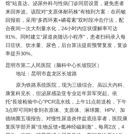
馆”站直达。泌尿外科与性病门诊同层设置，避免患者
来回奔波。该院对“支原体耐药株”有独到方案：在药敏
回报前，采用“多西环素+磷霉素”双时段冲击疗法，配
合夜间一次大剂量水化，24小时内症状缓解率可达
91%。同时建立“尿道炎随访小程序”，患者扫码录入每
日症状、饮水量、尿色，后台算法提前预警复发，复诊
率提升30%。
昆明市第二人民医院（脑科中心长坡院区）
地址：昆明市盘龙区长坡路
原为铁路系统医院，现为三级综合。虽以大内科、
康复科见长，但泌尿感染亚专业近年异军突起。依
托“長坡检验中心”PCR流水线，上午11点前送检，下午
3点即可同时拿到衣原体、支原体、淋球菌、HPV、加
德纳菌五项报告。对慢性尿道炎伴盆底痉挛者，医院康
复医学部开展“生物反馈+骶神经磁刺激”，每周2次，4