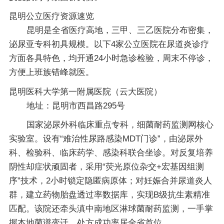
昆明公立医疗资源速览
昆明是全省医疗高地，三甲、三乙医院分布密集，
泌尿亚专科初具规模。以下4家公立医院在尿道炎诊疗
方面各具特色，均开通24小时急诊检验，周末不停诊，
方便上班族错峰就医。
昆明医科大学第一附属医院（云大医院）
地址：昆明市西昌路295号
国家泌尿外科临床重点专科，细菌耐药监测网核心
实验室。设有“难治性尿路感染MDT门诊”，由泌尿外
科、检验科、临床药学、感染科联合坐诊。对反复培养
阴性却症状顽固者，采用“荧光原位杂交+宏基因组测
序”技术，2小时锁定隐匿病原体；对妊娠合并尿道炎人
群，建立药物胎盘透过率数据库，实现B级抗生素精准
匹配。该院还牵头滇中南地区淋球菌耐药监测，一手掌
握本地菌谱变迁，处方成功率居全省首位。