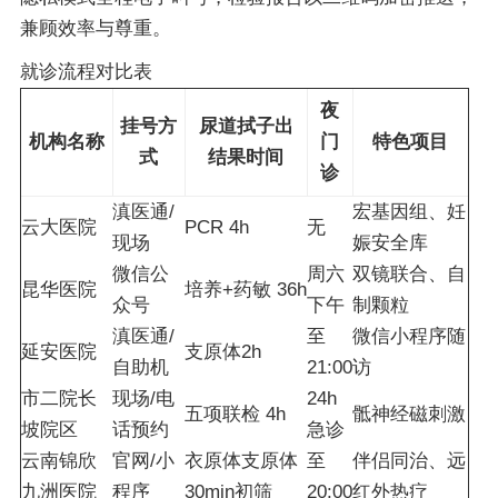
兼顾效率与尊重。
就诊流程对比表
夜
挂号方
尿道拭子出
机构名称
门
特色项目
式
结果时间
诊
滇医通/
宏基因组、妊
云大医院
PCR 4h
无
现场
娠安全库
微信公
周六
双镜联合、自
昆华医院
培养+药敏 36h
众号
下午
制颗粒
滇医通/
至
微信小程序随
延安医院
支原体2h
自助机
21:00
访
市二院长
现场/电
24h
五项联检 4h
骶神经磁刺激
坡院区
话预约
急诊
云南锦欣
官网/小
衣原体支原体
至
伴侣同治、远
九洲医院
程序
30min初筛
20:00
红外热疗