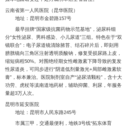
云南省第一人民医院（昆华医院）
地址：昆明市金碧路157号
最早挂牌“国家级抗菌药物示范基地”，泌尿科细
分“女性泌尿、男科感染、小儿尿道”三组。特色在于“双
镜联合”：电子尿道镜清除脓苔、结石碎片后，即刻用
膀胱镜向三角区注射透明质酸钠，修复受损尿路上皮，
缩短病程50%。对围绝经期女性雌激素下降导致的复发
性尿道炎，可同步进行“阴道低剂量激光+局部雌激素软
膏”，标本兼治。医院制剂室自产“泌尿清颗粒”，含十大
功劳、虎杖等滇南道地药材，辅助抑菌、利尿，年服务
量超3万人次。
昆明市延安医院
地址：昆明市人民东路245号
市属三甲，交通最便利，地铁3号线“拓东体育