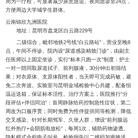
周为一疗程，可显著减少尿意急迫。夜间急诊至24点，
方便周边大学城学生群体。
云南锦欣九洲医院
地址：昆明市盘龙区白云路229号
二级综合，毗邻地铁2号线“白云路站”，营业至晚8
点，午间不停诊。院内设“尿道感染精致门诊”，由副主
任医师以上固定坐诊，实行“标本只跑一次”制度：护士
一对一陪同取尿道拭子、前列腺液，30分钟出初筛结
果；对衣原体、支原体阳性者，当天即可完成药敏，避
免二次奔波。实验室与昆明金域检验中心共建，配备恒
温运送箱，保证标本活性。治疗方案上，医院推行“分
段评估+伴侣同治”：首周静脉给药控制急性症状，第二
周改为口服序贯；同时免费为性伴提供同等检测，降低
交叉感染。针对长期驾车、久坐人群，增设“前列腺远
红外热疗+会阴肌电放松”，每周1次，辅助药物渗透。
隐私模式全程电子叫号，检验报告以二维码加密推送，