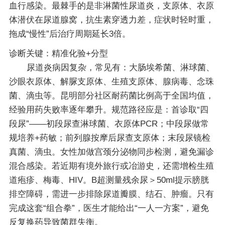
血行感染。最棘手的是非淋菌性尿道炎，支原体、衣原
体潜伏在尿道腺窝，抗生素穿透力差，症状时轻时重，
拖成“慢性”后治疗周期延长3倍。
诊断关键：精准化验+分型
尿道炎病因复杂，常见有：大肠埃希菌、淋球菌、
沙眼衣原体、解脲支原体、生殖支原体、腺病毒、念珠
菌、滴虫等。昆明部分社区耐药菌比例高于全国均值，
经验用药失败率逐年攀升。规范路径应是：首诊取“四
段尿”——初段尿查淋球菌、衣原体PCR；中段尿做常
规培养+药敏；前列腺按摩后尿查支原体；末段尿镜检
真菌、滴虫。女性加做宫颈分泌物同步检测，避免漏诊
混合感染。若近期有境外旅行或冶游史，还需增检生殖
道疱疹、梅毒、HIV。B超测量残余尿＞50ml提示膀胱
排空障碍，需进一步排除尿道瓣膜、结石、肿瘤。只有
完成这套“组合拳”，医生才能给出“一人一方案”，避免
反复换药导致菌群失衡。