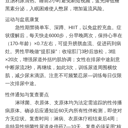
豆汤利尿清热。睡前2小时避免刷短视频，蓝光降低褪
黑素分泌，入眠困难使人憋尿，增加返流风险。
运动与盆底康复
急性期禁骑单车、深蹲、HIIT，以免盆腔充血。症
状缓解后，每天快走6000步，分早晚两次，保持心率在
（170-年龄）×0.7左右，可提升膀胱血流、促进药到病
灶。男性早晚做“提肛操”：收缩肛门3秒后放松，3组
×20次，增强尿道外括约肌协调；女性在排尿中途刻意
中断尿流2秒，再继续，如此3次，训练尿道周围横纹
肌，减少尿末滴沥。注意不可频繁忍尿—训练每日仅限
一次排尿中途。
性伴通知与复查要点
淋球菌、衣原体、支原体均为法定需追踪的性传播
病原体。确诊后应通知近60天内所有性伴检测，即使对
方无症状。复查时间：淋病、衣原体疗程结束后4周；
非特异性细菌性尿道炎停药7—10天。复查必须采用“核