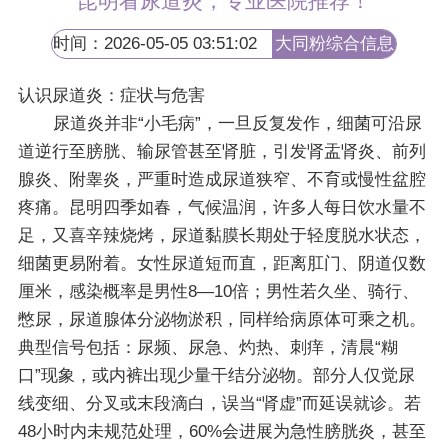
昆明看尿道炎，专业医院推荐！
时间：2026-05-05 03:51:02
大同粉综合信息
网
认识尿道炎：症状与危害
尿道炎并非“小毛病”，一旦反复发作，细菌可沿尿
道逆行至膀胱、输尿管甚至肾脏，引发肾盂肾炎、前列
腺炎、附睾炎，严重时造成尿道狭窄、不育或慢性盆腔
疼痛。昆明四季如春，气候温润，许多人每日饮水量不
足，又喜辛辣烧烤，尿道黏膜长期处于轻度脱水状态，
细菌更易附着。女性尿道短而直，距离肛门、阴道仅数
厘米，感染概率是男性8—10倍；男性若久坐、骑行、
憋尿，尿道腺体分泌物淤积，同样给病原体可乘之机。
典型信号包括：尿频、尿急、灼热、刺痒，清晨“糊
口”现象，或内裤出现少量干结分泌物。部分人仅觉尿
线变细、分叉或末段滴白，误当“肾虚”而延误就诊。若
48小时内未规范处理，60%会进展为急性膀胱炎，甚至