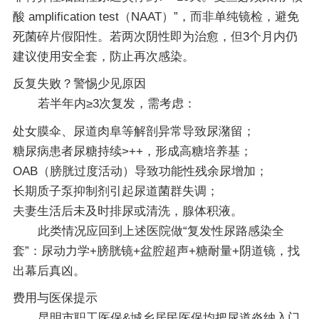
酸 amplification test（NAAT）”，而非单纯镜检，避免
死菌碎片假阳性。若两次阴性即为治愈，但3个月内仍
建议使用安全套，防止再次感染。
反复失败？警惕少见原因
若半年内≥3次复发，需考虑：
处女膜伞、尿道肉阜等解剖异常导致尿潴留；
糖尿病患者尿糖持续>++，形成高糖培养基；
OAB（膀胱过度活动）导致功能性残余尿增加；
长期质子泵抑制剂引起尿道菌群失调；
夫妻生活后未及时排尿或清洗，腺体积液。
此类情况应回到上述医院做“复发性尿路感染全
套”：尿动力学+膀胱镜+盆腔超声+糖耐量+阴道镜，找
出幕后真凶。
费用与医保提示
昆明市职工医保&城乡居民医保均把尿道炎纳入门