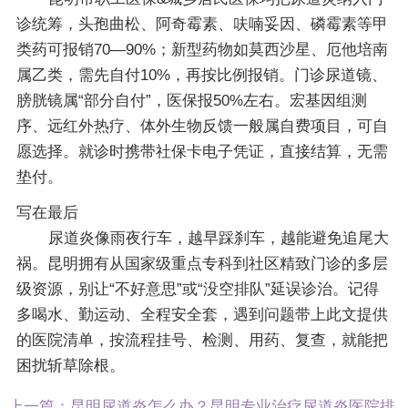
诊统筹，头孢曲松、阿奇霉素、呋喃妥因、磷霉素等甲
类药可报销70—90%；新型药物如莫西沙星、厄他培南
属乙类，需先自付10%，再按比例报销。门诊尿道镜、
膀胱镜属“部分自付”，医保报50%左右。宏基因组测
序、远红外热疗、体外生物反馈一般属自费项目，可自
愿选择。就诊时携带社保卡电子凭证，直接结算，无需
垫付。
写在最后
尿道炎像雨夜行车，越早踩刹车，越能避免追尾大
祸。昆明拥有从国家级重点专科到社区精致门诊的多层
级资源，别让“不好意思”或“没空排队”延误诊治。记得
多喝水、勤运动、全程安全套，遇到问题带上此文提供
的医院清单，按流程挂号、检测、用药、复查，就能把
困扰斩草除根。
上一篇：
昆明尿道炎怎么办？昆明专业治疗尿道炎医院排