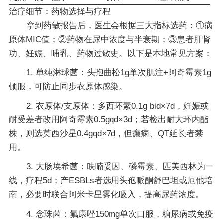
治疗细节：药物选择与疗程
拿到药敏报告后，医生会根据三大指标选药：①病
原体MIC值；②药物在尿中浓度与半衰期；③患者肝肾
功、妊娠、哺乳、药物过敏史。以下是本地常见方案：
1. 单纯淋球菌：头孢曲松1g单次肌注+阿奇霉素1g
顿服，可防止同步衣原体感染。
2. 衣原体/支原体：多西环素0.1g bid×7d，妊娠或
耐受差者改用阿奇霉素0.5gqd×3d；若检出耐大环内酯
株，则选莫西沙星0.4gqd×7d，但癫痫、QT延长者禁
用。
3. 大肠埃希菌：呋喃妥因、磷霉素、匹美西林为一
线，疗程5d；产ESBLs者选用头孢哌酮舒巴坦或厄他培
南，必要时联合阿米卡星雾化吸入，提高尿药浓度。
4. 念珠菌：氟康唑150mg单次口服，糖尿病或免疫