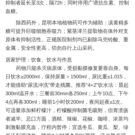
抑制者延长至3次，隔72h；同时停用广谱抗生素、控制
血糖。
除西药外，昆明本地植物药可作为辅助：滇黄精多
糖可提升巨噬细胞吞噬力；紫茎泽兰提取物在体外对支
原体有抑制活性。正规医院制剂均已剔除马兜铃酸、重
金属，安全性更高，切勿自行上山采药。
居家护理：饮食、饮水与作息
药物只能杀灭病原体，受损黏膜修复要靠自身。每
日饮水≥2000ml，保持尿量＞1500ml，尿比重≤1.015，
才能借助“尿流冲洗”带走残菌。推荐“4+2”饮水法：晨起
300ml温开水；三餐前30min各250ml；上午10点、下午
4点再各300ml；睡前1小时饮200ml，夜间起夜≤1次。
可适量添加鲜柠檬汁，柠檬酸抑制菌毛吸附，但胃溃疡
者减半。忌口方面，酒精、辣椒、花椒、咖啡、浓茶均
刺激黏膜充血，疗程内暂停；宜选冬瓜、黄瓜、梨、绿