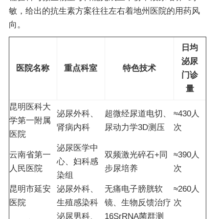
敏，给出的抗生素方案往往左右着地州医院的用药风
向。
日均
泌尿
医院名称
重点科室
特色技术
门诊
量
昆明医科大
泌尿外科、
超微经尿道电切、
≈430人
学第一附属
肾病内科
尿动力学3D测压
次
医院
泌尿医学中
云南省第一
双频激光碎石+同
≈390人
心、妇科感
人民医院
步尿培养
次
染组
昆明市延安
泌尿外科、
无痛电子膀胱软
≈260人
医院
生殖感染科
镜、生物反馈治疗
次
泌尿男科、
16SrRNA菌群测