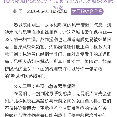
昆明尿道炎怎么办？昆明专业治疗尿道炎医院
排名
时间：2026-05-01 19:20:03
大同粉综合信息
网
春城夜雨刚过，从翠湖吹来的风带着湿润气息，滇
池水气与昆明准静止锋相遇，让这座城市常年保持18—
22℃的平均气温。然而湿润也让尿道黏膜更易被细菌附
着，当尿意突然频繁、灼热感像细针般上窜，很多人才
意识到：尿道炎已经悄悄登门。面对反复发作的尿道刺
痛，昆明人该如何挑选一所真正能治本、能随访、能保
护隐私的医院？下面的梳理或许可以给你一张清晰
的“春城就医路线图”。
一、公立三甲：科研与急诊双重保障
在昆明，一提到泌尿系统感染，老昆明人首先会想
到那几栋掩映在高架桥与绿荫之间的灰白色大楼。它们
不仅接诊量巨大，更承担着全省疑难重症的转诊任务，
检验科与微生物室每日能完成上千份中段尿培养+药