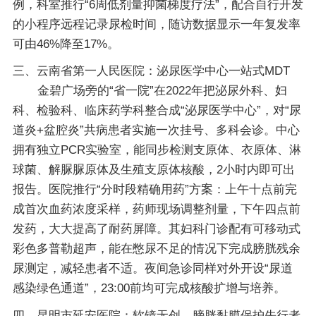
例，科室推行“6周低剂量抑菌梯度疗法”，配合自行开发
的小程序远程记录尿检时间，随访数据显示一年复发率
可由46%降至17%。
三、云南省第一人民医院：泌尿医学中心一站式MDT
金碧广场旁的“省一院”在2022年把泌尿外科、妇
科、检验科、临床药学科整合成“泌尿医学中心”，对“尿
道炎+盆腔炎”共病患者实施一次挂号、多科会诊。中心
拥有独立PCR实验室，能同步检测支原体、衣原体、淋
球菌、解脲脲原体及生殖支原体核酸，2小时内即可出
报告。医院推行“分时段精确用药”方案：上午十点前完
成首次血药浓度采样，药师现场调整剂量，下午四点前
发药，大大提高了耐药屏障。其妇科门诊配有可移动式
彩色多普勒超声，能在憋尿不足的情况下完成膀胱残余
尿测定，减轻患者不适。夜间急诊同样对外开设“尿道
感染绿色通道”，23:00前均可完成核酸扩增与培养。
四、昆明市延安医院：软镜无创，膀胱黏膜保护先行者