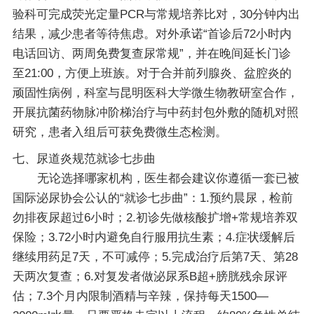
验科可完成荧光定量PCR与常规培养比对，30分钟内出
结果，减少患者等待焦虑。对外承诺“首诊后72小时内
电话回访、两周免费复查尿常规”，并在晚间延长门诊
至21:00，方便上班族。对于合并前列腺炎、盆腔炎的
顽固性病例，科室与昆明医科大学微生物教研室合作，
开展抗菌药物脉冲阶梯治疗与中药封包外敷的随机对照
研究，患者入组后可获免费微生态检测。
七、尿道炎规范就诊七步曲
无论选择哪家机构，医生都会建议你遵循一套已被
国际泌尿协会公认的“就诊七步曲”：1.预约晨尿，检前
勿排夜尿超过6小时；2.初诊先做核酸扩增+常规培养双
保险；3.72小时内避免自行服用抗生素；4.症状缓解后
继续用药足7天，不可减停；5.完成治疗后第7天、第28
天两次复查；6.对复发者做泌尿系B超+膀胱残余尿评
估；7.3个月内限制酒精与辛辣，保持每天1500—