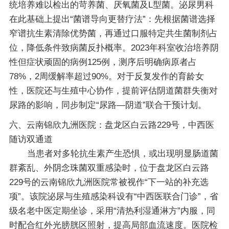
统培养难以检出的苛养菌、厌氧菌及L型菌。泌尿男科
在此基础上提出“菌谱导向更替疗法”：先根据菌谱选择
窄谱抗生素清除优势菌，再通过口服特定共生菌制剂占
位，降低条件致病菌反扑概率。2023年科室收治培养阴
性但症状顽固的病例125例，测序后明确病原者占
78%，2周缓解率超过90%。对于反复发作的育龄女
性，医院还与生殖中心协作，提前评估阴道菌群失衡对
尿路的影响，同步制定“尿路—阴道”联合干预计划。
六、云南锦欣九洲医院：盘龙区白云路229号，中西医
随访双通道
当患者对多轮抗生素产生恐惧，或出现明显肠道菌
群紊乱、外阴念珠菌双重感染时，位于盘龙区白云路
229号的云南锦欣九洲医院常被视作“下一站的补充选
项”。该院泌尿与生殖感染科设有“中西医联合门诊”，省
级名老中医定期坐诊，采用“清热利湿通淋方”内服，同
时配合红外光膀胱区照射，提高局部血流速度。医院检