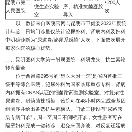
昆明市第二
≈200人
微生态实验
序、精准抗菌凝胶
人民医院
次
室
导入
以上数据来自医院官网与昆明市卫健委2023年度统
计年鉴，日均门诊量仅统计泌尿外科、肾病内科及妇科
中明确诊断为“尿道炎/泌尿系感染”人次。下面依次展开
每家医院的核心优势。
二、昆明医科大学第一附属医院：科研龙头，抗生素轮
转库最全
位于西昌路295号的“昆医大附一院”是省内首批三
级甲等综合医院，泌尿外科为国家临床重点专科，肾病
内科拥有CNAS认证的细菌耐药监测实验室。对复杂性
尿道炎、耐药菌株感染，该院可在48小时内完成全基因
组测序并给出备选抗生素梯队。门诊三楼设有“尿路感
染专病门诊”，周一至周日不间断开诊，女性患者可在
隔壁妇科完成一键转诊，避免来回奔波。对反复迁延病