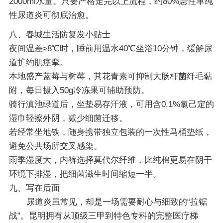
2000ml水量。只要严格走完以上流程，约80%急性单纯
性尿道炎可彻底治愈。
八、春城生活防复发小贴士
夜间温差≥8℃时，睡前用温水40℃坐浴10分钟，缓解尿
道扩约肌痉挛。
本地盛产蓝莓与树莓，其花青素可抑制大肠杆菌纤毛黏
附，每日摄入50g冷冻果可辅助预防。
骑行滇池绿道后，坐垫易存汗液，可用含0.1%氯己定的
湿巾轻擦外阴，减少细菌迁移。
若经常坐地铁，随身携带独立包装的一次性马桶垫纸，
避免公共场所交叉感染。
雨季湿度大，内裤选择莫代尔纤维，比纯棉更易在阴干
环境下排湿，把细菌滋生时间缩短一半。
九、写在后面
尿道炎虽常见，却是一场需要耐心与细致的“拉锯
战”。昆明拥有从顶级三甲到特色专科的完整医疗梯