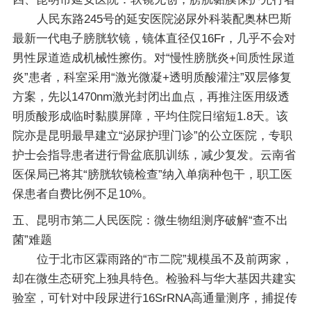
人民东路245号的延安医院泌尿外科装配奥林巴斯
最新一代电子膀胱软镜，镜体直径仅16Fr，几乎不会对
男性尿道造成机械性擦伤。对“慢性膀胱炎+间质性尿道
炎”患者，科室采用“激光微凝+透明质酸灌注”双层修复
方案，先以1470nm激光封闭出血点，再推注医用级透
明质酸形成临时黏膜屏障，平均住院日缩短1.8天。该
院亦是昆明最早建立“泌尿护理门诊”的公立医院，专职
护士会指导患者进行骨盆底肌训练，减少复发。云南省
医保局已将其“膀胱软镜检查”纳入单病种包干，职工医
保患者自费比例不足10%。
五、昆明市第二人民医院：微生物组测序破解“查不出
菌”难题
位于北市区霖雨路的“市二院”规模虽不及前两家，
却在微生态研究上独具特色。检验科与华大基因共建实
验室，可针对中段尿进行16SrRNA高通量测序，捕捉传