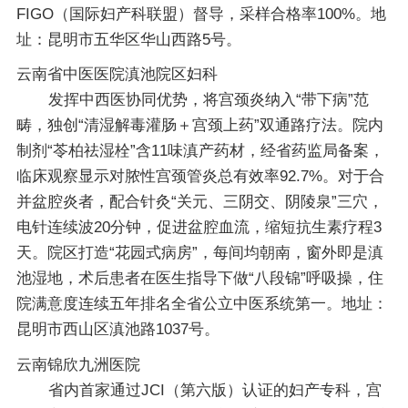
FIGO（国际妇产科联盟）督导，采样合格率100%。地
址：昆明市五华区华山西路5号。
云南省中医医院滇池院区妇科
发挥中西医协同优势，将宫颈炎纳入“带下病”范
畴，独创“清湿解毒灌肠＋宫颈上药”双通路疗法。院内
制剂“苓柏祛湿栓”含11味滇产药材，经省药监局备案，
临床观察显示对脓性宫颈管炎总有效率92.7%。对于合
并盆腔炎者，配合针灸“关元、三阴交、阴陵泉”三穴，
电针连续波20分钟，促进盆腔血流，缩短抗生素疗程3
天。院区打造“花园式病房”，每间均朝南，窗外即是滇
池湿地，术后患者在医生指导下做“八段锦”呼吸操，住
院满意度连续五年排名全省公立中医系统第一。地址：
昆明市西山区滇池路1037号。
云南锦欣九洲医院
省内首家通过JCI（第六版）认证的妇产专科，宫