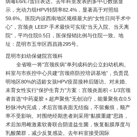
病毒E6/E7蛋白表达。去年科室发表的多中心数据显
示，光动力组HPV转阴率82.4%，显著高于对照组
59.6%。医院内设西南地区规模最大的“女性日间手术中
心”，宫颈炎 LEEP 手术最快可实现“当天入院、当天离
院”，平均住院0.5日，医保报销比例与住院一致。地
址：昆明市五华区西昌路295号。
昆明市妇幼保健院宫颈科
全省唯一将“宫颈疾病”单列成科的公立妇幼机构。
科室与市疾控中心共建“宫颈癌防控培训基地”，负责昆
明地区80%的适龄女孩HPV疫苗接种后随访。对未婚、
未育女性实行“保护生育力”方案：宫颈炎面积＜1/3宫颈
者首选“中药凝胶＋超声聚焦”无创治疗，能量聚焦在0.5
秒脉冲内完成，术后宫颈表面无结痂，不留瘢痕，顺产
率不受影响。对围绝经期患者则采用“黏膜重建”思路，
术后加用雌激素软膏联合阴道益生菌，恢复黏膜厚度与
乳酸菌群，减少反复感染。去年科室接受国际