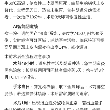
生60℃高温，使炎性上皮凝固坏死，由新生的鳞状上皮
替代，全程无刀口。适合未生育、合并阴道分娩需求
者，一次治疗10分钟，术后3天即可恢复性生活。
AI智能阴道镜
省一院引进的国产“深睿”系统，深度学习50万例宫颈图
像，实时标注可疑区域，辅助医生活检。临床验证可提
高早期宫颈上皮内瘤变检出率14%，减少漏诊。
术前术后全流程注意事项
术前48小时
：避免性生活及阴道冲洗；急性阴道炎
需先治愈；长期服用阿司匹林者需停药5天；携带近3个
月TCT/HPV报告。
手术当日
：穿宽松衣物，取下金属饰品；术前排空
膀胱；若选择静脉镇静，术后需家属陪同返家。
术后1周
：出现淡血性分泌物属正常，若出血量多
于月经或伴发热、恶臭，应立即返院；忌辛辣、酒精、