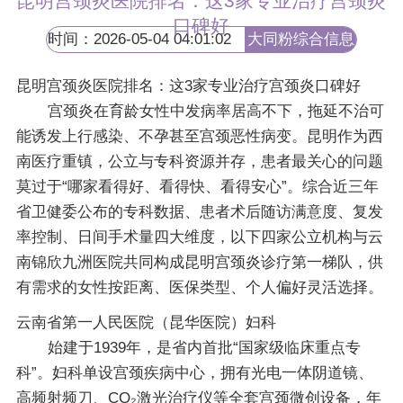
昆明宫颈炎医院排名：这3家专业治疗宫颈炎
口碑好
时间：2026-05-04 04:01:02
大同粉综合信息
网
昆明宫颈炎医院排名：这3家专业治疗宫颈炎口碑好
宫颈炎在育龄女性中发病率居高不下，拖延不治可
能诱发上行感染、不孕甚至宫颈恶性病变。昆明作为西
南医疗重镇，公立与专科资源并存，患者最关心的问题
莫过于“哪家看得好、看得快、看得安心”。综合近三年
省卫健委公布的专科数据、患者术后随访满意度、复发
率控制、日间手术量四大维度，以下四家公立机构与云
南锦欣九洲医院共同构成昆明宫颈炎诊疗第一梯队，供
有需求的女性按距离、医保类型、个人偏好灵活选择。
云南省第一人民医院（昆华医院）妇科
始建于1939年，是省内首批“国家级临床重点专
科”。妇科单设宫颈疾病中心，拥有光电一体阴道镜、
高频射频刀、CO₂激光治疗仪等全套宫颈微创设备，年