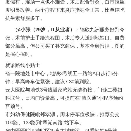
度假村，灌肠一点也不难受，术后配合针灸，白带拉丝
度明显改善。两个疗程下来炎症指标全正常，比单纯吃
抗生素舒服多了。
@小张（29岁，IT从业者）
：锦欣九洲服务好到夸
张，术前护士手绘流程图，术后专人送到地铁口。自费
部分虽高，但公司买了补充商保，基本全额报掉，图的
是省心省时。
就诊路线小贴士
省一院地处市中心，地铁3号线五一路站A口步行5分
钟；早高峰车位紧张，建议7:30前到院。
云大医院与地铁3号线潘家湾站无缝衔接，门诊二楼妇
科取号，日均门诊量高，可提前在“滇医通”小程序预约
宫颈号。
市妇幼保健院毗邻翠湖，周末停车位极缺，推荐公交
100路、133路到“翠湖南路”站下车。
省中医医院滇池院区距离主城较远，可乘地铁5号线