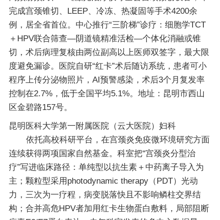
完成宫颈锥切、LEEP、冷冻、热凝固等手术4200余
例，居全省首位。中心推行“三阶梯”诊疗：细胞学TCT
＋HPV联合筛查—阴道镜精准活检—个体化消融或锥
切，术后病理复核由两位副高以上医师双签字，最大限
度避免漏诊。医院自研“红卡”术后随访系统，患者可小
程序上传分泌物照片，AI预警感染，术后3个月复发率
控制在2.7%，低于全国平均5.1%。地址：昆明市西山
区金碧路157号。
昆明医科大学第一附属医院（云大医院）妇科
依托高校科研平台，在宫颈炎免疫微环境研究方面
连续获得两项国家自然基金。科室把“宫颈炎分型治
疗”写进临床路径：单纯型以抗生素＋中药离子导入为
主；颗粒型采用photodynamic therapy（PDT）光动
力，三次为一疗程，病变脱落快且不影响鳞柱交界结
构；合并高危HPV者加用红卡生物蛋白敷料，局部阻断