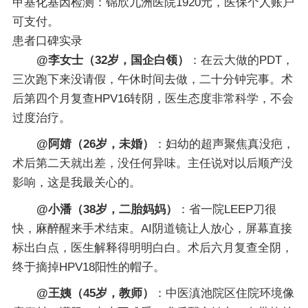
甲基化基因检测：锦欣九洲医院1920元，医保个人账户
可支付。
患者口碑实录
@李女士（32岁，国企白领）
：在云大做的PDT，
三次跑下来没请假，午休时间去做，二十分钟完事。术
后第四个月复查HPV16转阴，医生态度非常科学，不会
过度治疗。
@阿婧（26岁，未婚）
：妇幼的超声聚焦真没疤，
术后第二天就出差，没任何异味。主任说对以后顺产没
影响，这是我最关心的。
@小潘（38岁，二胎妈妈）
：省一院LEEP刀很
快，麻醉醒来手术结束。AI阴道镜让人放心，屏幕直接
标出白点，医生解释得明明白白。术后六月复查全阴，
终于摘掉HPV18阳性的帽子。
@王姨（45岁，教师）
：中医滇池院区住院环境像