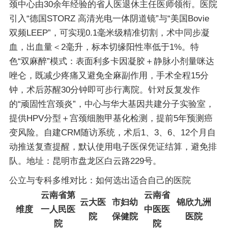
颈中心由30余年经验的省人医退休主任医师领衔。医院
引入“德国STORZ 高清光电一体阴道镜”与“美国Bovie
双频LEEP”，可实现0.1毫米级精准切割，术中同步凝
血，出血量＜2毫升，标本切缘阳性率低于1%。特
色“双麻醉”模式：表面利多卡因凝胶＋静脉小剂量咪达
唑仑，既减少疼痛又避免全麻副作用，手术全程15分
钟，术后苏醒30分钟即可步行离院。针对反复发作
的“顽固性宫颈炎”，中心与华大基因共建分子实验室，
提供HPV分型＋宫颈细胞甲基化检测，提前5年预测癌
变风险。自建CRM随访系统，术后1、3、6、12个月自
动推送复查提醒，默认使用电子医保凭证结算，避免排
队。地址：昆明市盘龙区白云路229号。
公立与专科多维对比：如何选出适合自己的医院
云南省第
云南省
云大医
市妇幼
锦欣九洲
维度
一人民医
中医医
院
保健院
医院
院
院