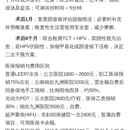
游泳及盆浴；可淋浴但时间＜5分钟。
术后1月
：复查阴道镜评估脱痂情况；必要时补充
外用雌激素；恢复性生活需使用安全套，减少摩擦。
术后6个月
：联合检测TCT＋HPV，双阴性视为治
愈；若HPV仍阳性，加做甲基化或阴道镜下活检，决定
二次干预方案。
医保报销与费用区间
普通LEEP/冷冻：公立医院1800～2600元，职工医保报
销75%左右；云南锦欣九洲医院3200元，需全额自费后
回参保地手工报销，比例因地而异，约50%。
光动力PDT：云大医院2600元/疗程，医保乙类报销
30%；锦欣九洲医院3500元，自费。
超声聚焦HIFU：市妇幼保健院一次2400元，暂属自费
项目，可用医保卡余额。