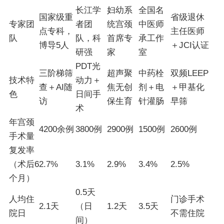
长江学
妇幼系
全国名
国家级重
省级退休
专家团
者团
统宫颈
中医师
点专科，
主任医师
队
队，科
首席专
承工作
博导5人
＋JCI认证
研强
家
室
PDT光
三阶梯筛
超声聚
中药栓
双频LEEP
技术特
动力＋
查＋AI随
焦无创
剂＋电
＋甲基化
色
日间手
访
保生育
针灌肠
早筛
术
年宫颈
4200余例
3800例
2900例
1500例
2600例
手术量
复发率
（术后6
2.7%
3.1%
2.9%
3.4%
2.5%
个月）
0.5天
人均住
门诊手术
2.1天
（日
1.2天
3.5天
院日
不需住院
间）