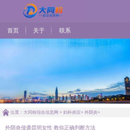
首页
关于
联系
位置：
大同粉综合信息网
>
妇科炎症
>
外阴炎
>
外阴炎侵袭昆明女性 教你正确判断方法