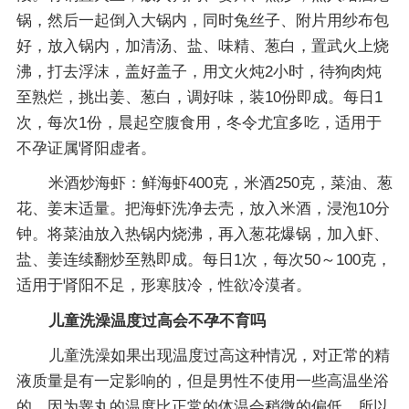
锅，然后一起倒入大锅内，同时兔丝子、附片用纱布包
好，放入锅内，加清汤、盐、味精、葱白，置武火上烧
沸，打去浮沫，盖好盖子，用文火炖2小时，待狗肉炖
至熟烂，挑出姜、葱白，调好味，装10份即成。每日1
次，每次1份，晨起空腹食用，冬令尤宜多吃，适用于
不孕证属肾阳虚者。
米酒炒海虾：鲜海虾400克，米酒250克，菜油、葱
花、姜末适量。把海虾洗净去壳，放入米酒，浸泡10分
钟。将菜油放入热锅内烧沸，再入葱花爆锅，加入虾、
盐、姜连续翻炒至熟即成。每日1次，每次50～100克，
适用于肾阳不足，形寒肢冷，性欲冷漠者。
儿童洗澡温度过高会不孕不育吗
儿童洗澡如果出现温度过高这种情况，对正常的精
液质量是有一定影响的，但是男性不使用一些高温坐浴
的。因为睾丸的温度比正常的体温会稍微的偏低，所以