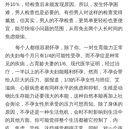
外10％，经检查后未能发现原因。所以，发生怀孕困
难，男人检查也是必要的。有些男人对这样的检查觉得
尴尬，但其实，男人的不孕检查，更简单更轻松也更便
宜，能尽快缩小问题的范围，从而免去两个人长时间的
焦虑烦恼。
每个人都很容易怀孕，除了你。一对生育能力正常
的夫妇每个月只有1/4的可能性受孕。而不孕症是种常
见的疾病，占育龄夫妻的1/6。现代医学证明，经过治
疗，一半以上的不孕夫妇能顺利怀孕。然而，不孕会带
给人巨大的压力。据报道，1/3的不孕女性与癌症、艾
滋病、心脏病患者有同样水平的焦虑和抑郁。生殖是动
物比生存能力还要强大的本能，这种自然本能再加上社
会舆论，不孕女性所承受的压力可想而知。除了身体的
原因，不孕还是一种生活危机，会时不时影响到生活中
的其他方面。你可能觉得整个生活都被它控制了，内
疚、焦虑、悲伤、这些感觉都很正常。同时，对一个孩