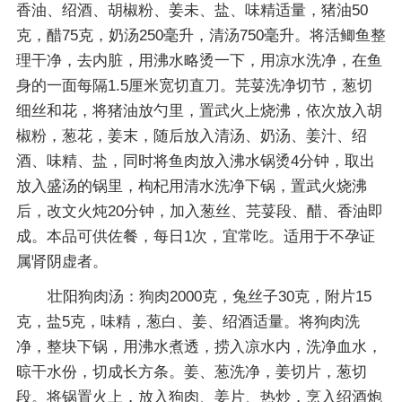
香油、绍酒、胡椒粉、姜未、盐、味精适量，猪油50
克，醋75克，奶汤250毫升，清汤750毫升。将活鲫鱼整
理干净，去内脏，用沸水略烫一下，用凉水洗净，在鱼
身的一面每隔1.5厘米宽切直刀。芫荽洗净切节，葱切
细丝和花，将猪油放勺里，置武火上烧沸，依次放入胡
椒粉，葱花，姜末，随后放入清汤、奶汤、姜汁、绍
酒、味精、盐，同时将鱼肉放入沸水锅烫4分钟，取出
放入盛汤的锅里，枸杞用清水洗净下锅，置武火烧沸
后，改文火炖20分钟，加入葱丝、芫荽段、醋、香油即
成。本品可供佐餐，每日1次，宜常吃。适用于不孕证
属肾阴虚者。
壮阳狗肉汤：狗肉2000克，兔丝子30克，附片15
克，盐5克，味精，葱白、姜、绍酒适量。将狗肉洗
净，整块下锅，用沸水煮透，捞入凉水内，洗净血水，
晾干水份，切成长方条。姜、葱洗净，姜切片，葱切
段。将锅置火上，放入狗肉、姜片、热炒，烹入绍酒炮