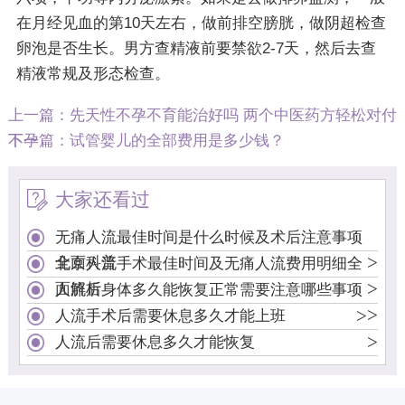
在月经见血的第10天左右，做前排空膀胱，做阴超检查
卵泡是否生长。男方查精液前要禁欲2-7天，然后去查
精液常规及形态检查。
上一篇：
先天性不孕不育能治好吗 两个中医药方轻松对付
不孕
下一篇：
试管婴儿的全部费用是多少钱？
大家还看过
无痛人流最佳时间是什么时候及术后注意事项
>
全面科普
北京人流手术最佳时间及无痛人流费用明细全
>
面解析
人流后身体多久能恢复正常需要注意哪些事项
>
>
人流手术后需要休息多久才能上班
>
人流后需要休息多久才能恢复