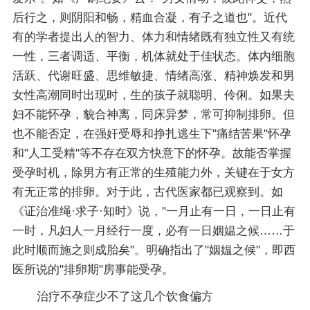
后行之，则阴阳和畅，精血合凝，有子之道也"。近代
有的学者提出人的智力、体力和情绪既有独立性又有统
一性，三者调适、平衡，机体就处于佳状态。体内细胞
活跃、代谢旺盛、思维敏捷、情绪高涨、精神焕发和男
女性高潮同时出现时，生的孩子就聪明、伶俐。如果夫
妇不能怀孕，貌合神离，同床异梦，常可抑制排卵。但
也不能否定，在强奸受辱和挣扎逃生下"痛结苦果"怀孕
和"人工受精"等不存在双方快意下的怀孕。故能否掌握
受孕时机，除男方有正常的生殖能力外，关键在于女方
有无正常的排卵。对于此，古代医家都已观察到。如
《证治准绳·求子·知时》说，"一月止有一日，一日止有
一时，凡妇人一月经行一度，必有一日姻媪之候……于
此时顺而施之则成胎矣"。明确指出了"姻媪之候"，即西
医所说的"排卵期"房事能受孕。
治疗不孕症少不了这几个饮食偏方