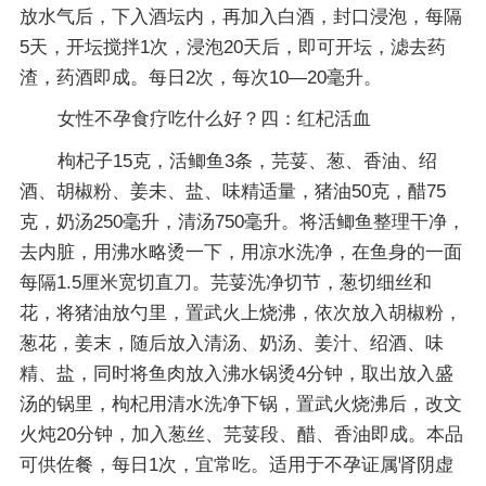
放水气后，下入酒坛内，再加入白酒，封口浸泡，每隔
5天，开坛搅拌1次，浸泡20天后，即可开坛，滤去药
渣，药酒即成。每日2次，每次10—20毫升。
女性不孕食疗吃什么好？四：红杞活血
枸杞子15克，活鲫鱼3条，芫荽、葱、香油、绍
酒、胡椒粉、姜未、盐、味精适量，猪油50克，醋75
克，奶汤250毫升，清汤750毫升。将活鲫鱼整理干净，
去内脏，用沸水略烫一下，用凉水洗净，在鱼身的一面
每隔1.5厘米宽切直刀。芫荽洗净切节，葱切细丝和
花，将猪油放勺里，置武火上烧沸，依次放入胡椒粉，
葱花，姜末，随后放入清汤、奶汤、姜汁、绍酒、味
精、盐，同时将鱼肉放入沸水锅烫4分钟，取出放入盛
汤的锅里，枸杞用清水洗净下锅，置武火烧沸后，改文
火炖20分钟，加入葱丝、芫荽段、醋、香油即成。本品
可供佐餐，每日1次，宜常吃。适用于不孕证属肾阴虚