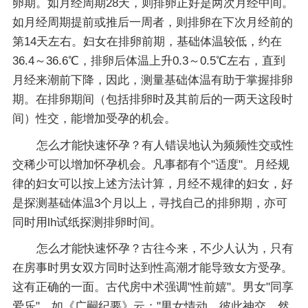
卵期。如月经周期28天，则排卵正好是两次月经中间。
如月经周期提前或推后一周者，则排卵在下次月经前的
第14天左右。妇女在排卵前期，基础体温较低，约在
36.4～36.6℃，排卵后体温上升0.3～0.5℃左右，直到
月经来潮前下降，因此，测量基础体温有助于掌握排卵
期。在排卵期间（包括排卵时及其前后的一两天这段时
间）性交，能增加受孕的机会。
怎么才能快速怀孕？有人错误地认为频频性交或性
交稀少可以增加怀孕机会。凡事都有个"适度"。月经规
律的妇女可以按上述方法计算，月经不规律的妇女，好
是探测基础体温3个月以上，寻找自己的排卵期，亦可
同时用lh试纸探测排卵时间。
怎么才能快速怀孕？古往今来，不少人认为，只有
在房事时男女双方同时达到性高潮才能导致女方受孕。
这有正确的一面。古代房中术强调"性前嬉"。男女"同享
爱乐"。如《广嗣纪要》云："男女情动，彼此神交，然