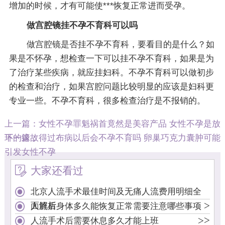
增加的时候，才有可能使***恢复正常进而受孕。
做宫腔镜挂不孕不育科可以吗
做宫腔镜是否挂不孕不育科，要看目的是什么？如
果是不怀孕，想检查一下可以挂不孕不育科，如果是为
了治疗某些疾病，就应挂妇科。不孕不育科可以做初步
的检查和治疗，如果宫腔问题比较明显的应该是妇科更
专业一些。不孕不育科，很多检查治疗是不报销的。
上一篇：
女性不孕罪魁祸首竟然是美容产品 女性不孕是放
环的缘故
下一篇：
得过布病以后会不孕不育吗 卵巢巧克力囊肿可能
引发女性不孕
大家还看过
北京人流手术最佳时间及无痛人流费用明细全
>
面解析
人流后身体多久能恢复正常需要注意哪些事项
>
>
人流手术后需要休息多久才能上班