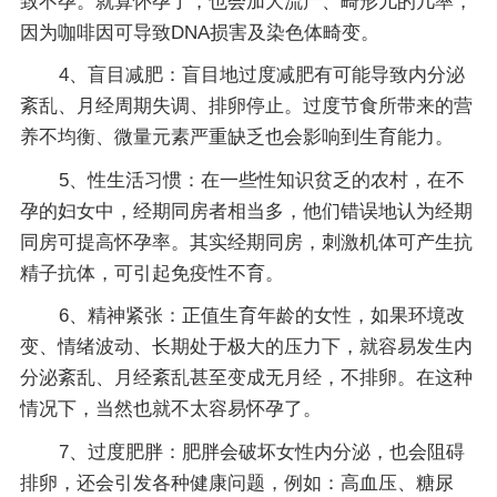
致不孕。就算怀孕了，也会加大流产、畸形儿的几率，
因为咖啡因可导致DNA损害及染色体畸变。
4、盲目减肥：盲目地过度减肥有可能导致内分泌
紊乱、月经周期失调、排卵停止。过度节食所带来的营
养不均衡、微量元素严重缺乏也会影响到生育能力。
5、性生活习惯：在一些性知识贫乏的农村，在不
孕的妇女中，经期同房者相当多，他们错误地认为经期
同房可提高怀孕率。其实经期同房，刺激机体可产生抗
精子抗体，可引起免疫性不育。
6、精神紧张：正值生育年龄的女性，如果环境改
变、情绪波动、长期处于极大的压力下，就容易发生内
分泌紊乱、月经紊乱甚至变成无月经，不排卵。在这种
情况下，当然也就不太容易怀孕了。
7、过度肥胖：肥胖会破坏女性内分泌，也会阻碍
排卵，还会引发各种健康问题，例如：高血压、糖尿