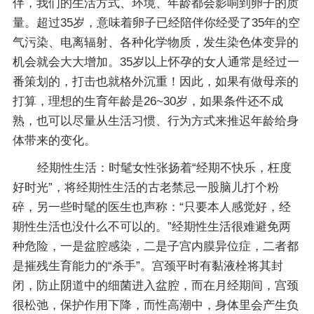
伴，我们的生活方式、环境、年龄都会影响到卵子的质
量。超过35岁，意味着卵子已经陪伴你经受了35年的空
气污染、电离辐射、各种化学物质，发生染色体变异的
机会就会大大增加。35岁以上怀孕的女人通常是经过一
番策划的，打击也就格外沉重！因此，如果有做母亲的
打算，理想的生育年龄是26~30岁，如果条件还不成
熟，也可以尽量从生活习惯、行为方式来推迟年龄给身
体带来的变化。
经期性生活：时髦女性张扬着“经期不快乐，枉度
好时光”，将经期性生活的古老禁忌一股脑儿打个粉
碎，另一些时髦的医生也声称：“只要本人感觉好，经
期性生活也没什么不可以的。”经期性生活很难避免两
种危险，一是盆腔感染，二是子宫内膜异位症，二者都
是摧残生育能力的“杀手”。宫颈平时有黏液栓将其封
闭，防止阴道中的细菌进入盆腔，而在月经期间，宫颈
很松弛，保护作用下降，而性高潮中，身体里会产生负