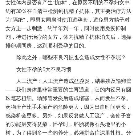
女性体内是否有产生“抗体”，在原因不明的不孕妇女中
约有30％在血清中检测到抗精子抗体，其主要治疗方法
为“隔绝”，即男女同房时使用避孕套，避免男方精子对
女方进一步刺激，约半年到一年，同时使用免疫抑制
剂，待进行治疗的女方，体内抗精子抗体消失后，选择
排卵期同房，达到顺利受孕的目的。
除此之外，哪些不良习惯也会造成女性不孕呢？
女性不孕的5大不良习惯
人工流产：人工流产造成盆腔炎，结果殃及输卵管
——我们身体里非常重要的生育通道，它的内径只有圆
珠笔芯粗细。输卵管发炎后造成堵塞，从而发生不孕。
药物流产比手术流产的危险更大，因为出血时间更长，
感染机会更多。另外，如果反复做人工流产，会使子宫
的功能层变得贫瘠，怀孕时，胚胎就像石头地里的小
树，为了得到多一些的养分，必须拼命往深里扎根。分