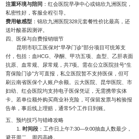
注重环境与陪同
：红会医院早孕中心或锦欣九洲医院，
私密性好，客服全程引导。
费用敏感型
：锦欣九洲医院328元套餐性价比最高，还
送叶酸基因测评。
四、医保与自费报销细节
昆明市职工医保对“早孕门诊”部分项目可统筹支
付，包括：血HCG、孕酮、甲功五项、血型、乙肝表面
抗原、血常规、尿常规，共7项。需在公立医院挂号“生
育保险门诊”方可直报，私立医院暂不支持医保，但可
刷云南省医保个人账户余额。云大医院、昆华医院、市
妇幼、红会医院均支持电子医保凭证，无需携带实体
卡。若单位额外购买商业补充险，可保留发票与检验报
告单，事后线上理赔，通常5个工作日到账。
五、预约技巧与错峰攻略
1.
时间段
：工作日上午7:30—9:00抽血人数最少，
避开周二、周四高峰。