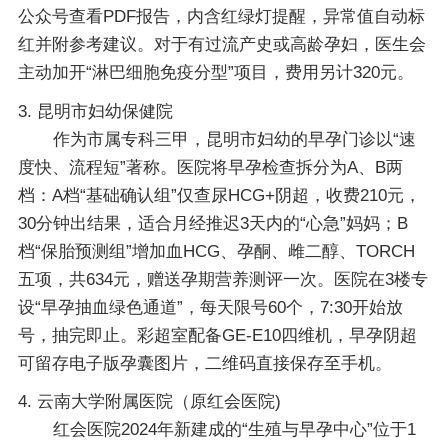
公众号查看PDF报告，内含红绿灯提醒，异常值自动标
红并附参考建议。对于有过流产史或高龄孕妇，医生会
主动加开“淋巴细胞免疫分型”项目，费用另计320元。
3. 昆明市妇幼保健院
作为市属专科三甲，昆明市妇幼的早孕门诊以“速
度快、流程短”著称。医院将早孕检查拆分为A、B两
档：A档“基础确认组”仅查尿HCG+阴超，收费210元，
30分钟出结果，适合月经推迟3天内的“心急”妈妈；B
档“保胎预测组”增加血HCG、孕酮、雌二醇、TORCH
五项，共634元，赠送孕期营养测评一次。医院在3楼专
设“早孕抽血绿色通道”，每天限号60个，7:30开始放
号，抽完即止。彩超室配备GE-E10四维机，早孕阴超
可留存电子版孕囊图片，二维码直接保存至手机。
4. 云南大学附属医院（原红会医院)
红会医院2024年新建成的“生殖与早孕中心”位于1