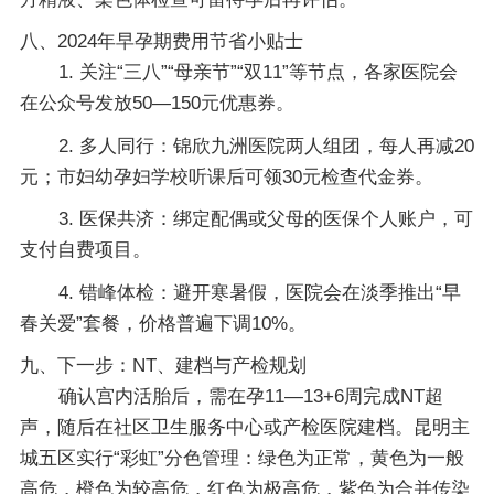
八、2024年早孕期费用节省小贴士
1. 关注“三八”“母亲节”“双11”等节点，各家医院会
在公众号发放50—150元优惠券。
2. 多人同行：锦欣九洲医院两人组团，每人再减20
元；市妇幼孕妇学校听课后可领30元检查代金券。
3. 医保共济：绑定配偶或父母的医保个人账户，可
支付自费项目。
4. 错峰体检：避开寒暑假，医院会在淡季推出“早
春关爱”套餐，价格普遍下调10%。
九、下一步：NT、建档与产检规划
确认宫内活胎后，需在孕11—13+6周完成NT超
声，随后在社区卫生服务中心或产检医院建档。昆明主
城五区实行“彩虹”分色管理：绿色为正常，黄色为一般
高危，橙色为较高危，红色为极高危，紫色为合并传染