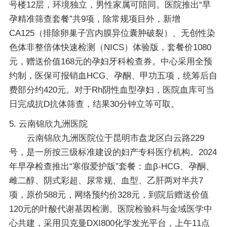
号楼12层，环境独立，男性家属可陪同。医院推出“早
孕精准筛查套餐”共9项，除常规项目外，新增
CA125（排除卵巢子宫内膜异位囊肿破裂）、无创性染
色体非整倍体快速检测（NICS）体验版，套餐价1080
元，赠送价值168元的孕妇牙科检查券。中心采用全预
约制，医保可报销血HCG、孕酮、甲功五项，统筹后自
费部分约420元。对于Rh阴性血型孕妇，医院血库可当
日完成抗D抗体筛查，结果30分钟立等可取。
5. 云南锦欣九洲医院
云南锦欣九洲医院位于昆明市盘龙区白云路229
号，是一所按三级标准建设的妇产专科医疗机构。2024
年早孕检查推出“寒假爱护版”套餐：血β-HCG、孕酮、
雌二醇、阴式彩超、尿常规、血型、乙肝两对半共7
项，原价588元，网络预约价328元，到院后赠送价值
120元的叶酸代谢基因检测。医院检验科与金域医学中
心共建，采用贝克曼DXI800化学发光平台，上午11点