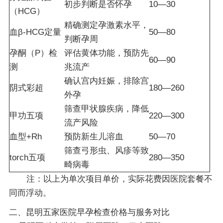
初步判断是否怀孕
10—30
（HCG）
精确测定孕激素水平，
血β-HCG定量
50—80
判断孕周
孕酮（P）检
评估黄体功能，预防先
60—90
测
兆流产
确认宫内妊娠，排除宫
阴式彩超
180—260
外孕
筛查甲状腺疾病，降低
甲功五项
220—300
流产风险
血型+Rh
预防新生儿溶血
50—70
筛查弓形虫、风疹等致
torch五项
280—350
畸病毒
注：以上为单次项目单价，实际花费因医院套餐不
同而浮动。
二、昆明五家医院早孕检查价格与服务对比