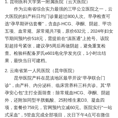
1. 昆明医科大学第一附属医院（云大医院）
作为云南省综合实力最强的三甲公立医院之一，云
大医院的妇产科日均门诊量超过800人次。早孕检查可
选“孕早期评估套餐”，含血β-HCG、孕酮、阴超、甲功
五项、血常规、尿常规共7项，原价632元，2024年妇女
节期间预约价518元，需提前在“滇医通”上抢号。该院
彩超排号紧张，建议孕5周后再做阴超，避免重复检
查。检验科配备罗氏e601电化学发光仪，1小时出结
果，最快当日可建档。
2. 云南省第一人民医院（昆华医院）
昆华医院产科在昆滇地区最早开设“早孕联合门
诊”，由产科、内分泌科、临床营养科三科共诊。其“早
孕安心包”主打全面筛查：除常规血HCG、孕酮、阴超
外，还附加同型半胱氨酸、25羟维生素D3、凝血四
项，套餐价759元，官网预约立减60元。医院实行“一站
式采血”，5管血完成全部项目，次日下午4点可在微信