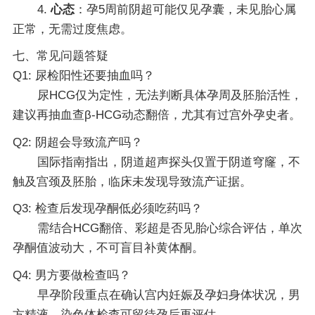
4.
心态
：孕5周前阴超可能仅见孕囊，未见胎心属
正常，无需过度焦虑。
七、常见问题答疑
Q1: 尿检阳性还要抽血吗？
尿HCG仅为定性，无法判断具体孕周及胚胎活性，
建议再抽血查β-HCG动态翻倍，尤其有过宫外孕史者。
Q2: 阴超会导致流产吗？
国际指南指出，阴道超声探头仅置于阴道穹窿，不
触及宫颈及胚胎，临床未发现导致流产证据。
Q3: 检查后发现孕酮低必须吃药吗？
需结合HCG翻倍、彩超是否见胎心综合评估，单次
孕酮值波动大，不可盲目补黄体酮。
Q4: 男方要做检查吗？
早孕阶段重点在确认宫内妊娠及孕妇身体状况，男
方精液、染色体检查可留待孕后再评估。