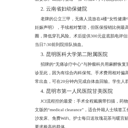
2. 云南省妇幼保健院
老牌的公立三甲，无痛人流放在4楼“女性健康
妊娠声明》，手续相对繁琐，但医保报销比例最
圈，降低穿孔风险。术后提供300元盆底肌电评
当日7:30前到院排队抽血。
3. 昆明医科大学第二附属医院
招牌的“无痛诊疗中心”与肿瘤科共用麻醉恢复
诊至此，因为有综合内科保驾。手术费用相对偏
常出血，可在20分钟内完成自体血回输。学生人群
4. 昆明市第一人民医院甘美医院
JCI流程控的最爱：手术全程戴腕带扫描，药
文版的“medical clearance”，适合
沙发床、免费WiFi。护士每日送玫瑰花茶与暖宫
要求极高的群体。