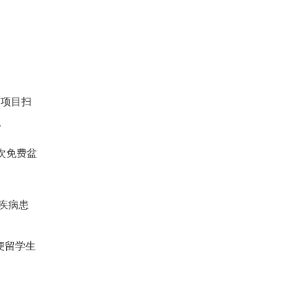
。
有项目扫
。
次免费盆
疾病患
便留学生
。