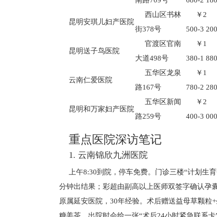
南路709号
680-2 18
西山区书林
￥2
昆明安琪儿妇产医院
街378号
500-3 20
官渡区官南
￥1
昆明送子鸟医院
大道498号
380-1 88
五华区龙泉
￥1
云南仁爱医院
路167号
780-2 28
五华区新闻
￥2
昆明和万家妇产医院
路259号
400-3 00
重点医院深访笔记
1. 云南锦欣九洲医院
上午8:30到院，停车免费。门诊三楼“计划生
分钟出结果；彩超由副高以上医师双签字确认孕
原属延安医院，30年经验。术后赠送益母草颗粒
糖姜茶。出院时会给一张“术后24小时紧急联系