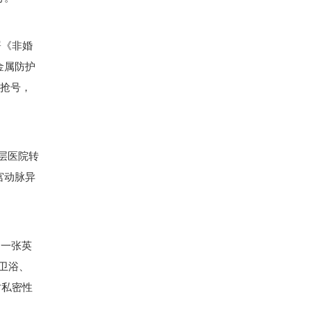
署《非婚
金属防护
通抢号，
层医院转
宫动脉异
出一张英
立卫浴、
对私密性