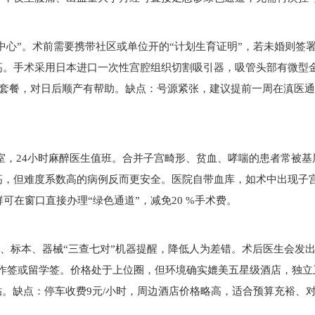
中心”。术前需要携带社区或单位开的“计划生育证明”，若未婚则签
高。手术采用日本进口一次性宫腔组织切割吸引器，吸管头部有微型
估套餐，对日后顺产有帮助。缺点：号源紧张，建议提前一周在滇医
室，24小时麻醉医生值班。合并子宫畸形、贫血、哮喘的患者常被基
高，但难度系数高的病例反而更安全。医院自带血库，如术中出现子
可在窗口直接办理“绿色通道”，减免20 %手术费。
物、标本、器械“三查七对”机器提醒，降低人为差错。术后医生会发
外籍人士续签工作签或留学签。价格处于上位圈，但环境确实媲美五星级酒店，独
贴。缺点：停车收费9元/小时，周边酒店价格略高，适合预算充裕、