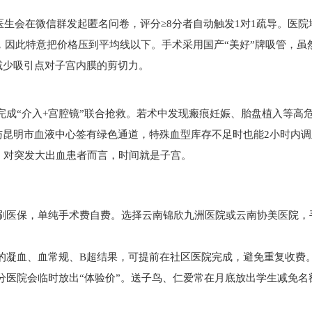
理医生会在微信群发起匿名问卷，评分≥8分者自动触发1对1疏导。医
上，因此特意把价格压到平均线以下。手术采用国产“美好”牌吸管，虽
减少吸引点对子宫内膜的剪切力。
完成“介入+宫腔镜”联合抢救。若术中发现瘢痕妊娠、胎盘植入等高
与昆明市血液中心签有绿色通道，特殊血型库存不足时也能2小时内调
”，对突发大出血患者而言，时间就是子宫。
？
刷医保，单纯手术费自费。选择云南锦欣九洲医院或云南协美医院，
的凝血、血常规、B超结果，可提前在社区医院完成，避免重复收费
分医院会临时放出“体验价”。送子鸟、仁爱常在月底放出学生减免名