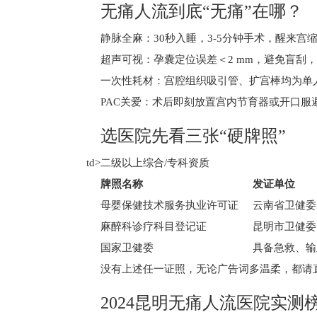
无痛人流到底“无痛”在哪？
静脉全麻：30秒入睡，3-5分钟手术，醒来
超声可视：孕囊定位误差＜2 mm，避免盲刮，
一次性耗材：宫腔组织吸引管、扩宫棒均为单
PAC关爱：术后即刻放置宫内节育器或开口服
选医院先看三张“硬牌照”
td>二级以上综合/专科资质
牌照名称
发证单位
母婴保健技术服务执业许可证
云南省卫健委
麻醉科诊疗科目登记证
昆明市卫健委
国家卫健委
具备急救、输
没有上述任一证照，无论广告词多温柔，都请直
2024昆明无痛人流医院实测