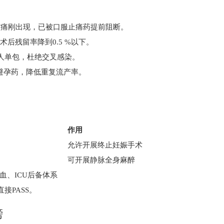
宫缩痛刚出现，已被口服止痛药提前阻断。
术后残留率降到0.5 %以下。
人单包，杜绝交叉感染。
避孕药，降低重复流产率。
作用
允许开展终止妊娠手术
可开展静脉全身麻醉
血、ICU后备体系
接PASS。
榜