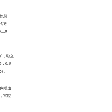
每秒刷
格透
上8
护，独立
，0现
满分。
宫内膜血
，宫腔