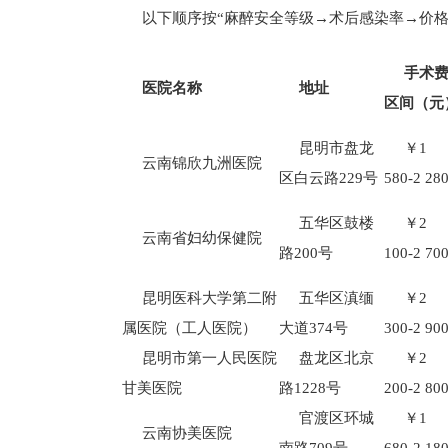
以下顺序按“麻醉安全等级→术后感染率→价
手术
医院名称
地址
区间（元
昆明市盘龙
￥1
云南锦欣九洲医院
区白云路229号
580-2 28
五华区鼓楼
￥2
云南省妇幼保健院
路200号
100-2 70
昆明医科大学第二附
五华区滇缅
￥2
属医院（工人医院）
大道374号
300-2 90
昆明市第一人民医院
盘龙区北京
￥2
甘美医院
路1228号
200-2 80
官渡区环城
￥1
云南协美医院