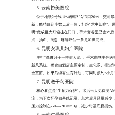
5. 云南协美医院
位于地铁2号线“环城南路”站D口20米，交通
新，能精确到小数点后一位，杜绝“术中知晓”。
明”做成巨大灯箱挂在门口，手术套餐里已含术后
点，抽血、B超、麻醉评估一条龙加班完成。
6. 昆明安琪儿妇产医院
主打“像做月子一样做人流”。手术由副主任医
新风系统。餐食由酒店主厨定制，生化汤、排淤
金直赔。如果后续有生育计划，可同时预约“小月
7. 昆明送子鸟医院
核心看点是“生育力保护”。术后当天免费测A
流，为下次怀孕做基线记录。若术后月经量减少，
压力控制在-50—-70 mmHg，减少对基底膜损
8. 云南仁爱医院