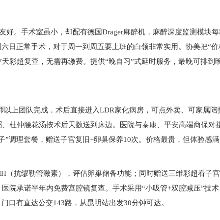
最友好。手术室虽小，却配有德国Drager麻醉机，麻醉深度监测模块
周六日正常手术，对于周一到周五要上班的白领非常实用。协美把“价
7天彩超复查，无需再缴费。提供“晚自习”式延时服务，最晚可排到晚
师以上团队完成，术后直接进入LDR家化病房，可点外卖、可家属陪
粥、杜仲腰花汤按术后天数送到床边。医院与泰康、平安高端商保对接
子”调理套餐，赠送子宫复旧+卵巢保养10次。价格最贵，但体验感
MH（抗缪勒管激素），评估卵巢储备功能；同时赠送三维彩超看子
医院承诺半年内免费宫腔镜复查。手术采用“小吸管+双腔减压”技术
伤。门口有直达公交143路，从昆明站出发30分钟可达。