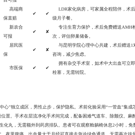
0
目可报
高端商
LDR家化病房，可家属全程陪伴，术
✔
✔
0
保直赔
级月子餐。
新农合
专注生育力保护，术后免费赠送AMH
✔
✘
0
可报
次，评估卵巢储备。
居民医
与昆明学院心理中心共建，术后赠送1
✔
✘
0
保
咨询，减少焦虑。
拥有杂交手术室，如术中大出血可立
市医保
✔
✔
0
栓塞，无需转院。
育中心”独立成区，男性止步，保护隐私。术前化验采用“一管血”集成芯
囊位置。手术在层流净化手术间完成，配备困难气道车、除颤仪。麻
+生化丸，无需额外到药房排队。患者可在观察舱躺椅休息2小时，免
卡”，夜里腹痛、出血量大于月经可直接走急诊绿色通道，无需再次挂