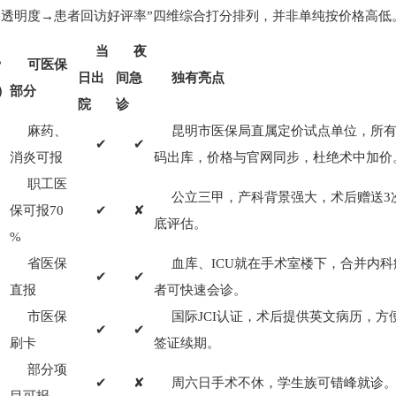
格透明度→患者回访好评率”四维综合打分排列，并非单纯按价格高低
当
夜
费
可医保
日出
间急
独有亮点
）
部分
院
诊
麻药、
昆明市医保局直属定价试点单位，所
✔
✔
0
消炎可报
码出库，价格与官网同步，杜绝术中加价
职工医
公立三甲，产科背景强大，术后赠送3
保可报70
✔
✘
0
底评估。
%
省医保
血库、ICU就在手术室楼下，合并内科
✔
✔
0
直报
者可快速会诊。
市医保
国际JCI认证，术后提供英文病历，方
✔
✔
0
刷卡
签证续期。
部分项
✔
✘
周六日手术不休，学生族可错峰就诊