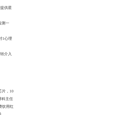
后提供星
检测一
对1心理
即转介入
片，10
醉科主任
费饮用红
号。