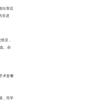
院地址靠近
然非进
危情况，
血。杂
手术套餐
。
额，凭学