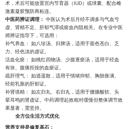
术，术后可能放置宫内节育器（IUD）或球囊、配合雌
激素凝胶预防再粘连。
中医药辨证调理：
中医认为术后月经不调多与气血亏
虚、肾精不足、肝郁气滞或瘀血内阻相关。在专业中医
师辨证指导下，可选用：
补气养血：
如八珍汤、归脾汤，适用于面色苍白、乏
力、经色淡的虚证。
活血化瘀：
如桃红四物汤、少腹逐瘀汤，适用于经血
有块、腹痛拒按的血瘀证。
疏肝理气：
如逍遥散，适用于情绪抑郁、胸胁胀满、
经前乳胀的肝郁证。
补肾填精：
如左归丸、右归丸，适用于腰膝酸软、头
晕耳鸣的肾虚证。中药调理起效相对缓慢但整体调节效
果显著，需坚持。
全方位生活方式优化
营养支持是修复基石：