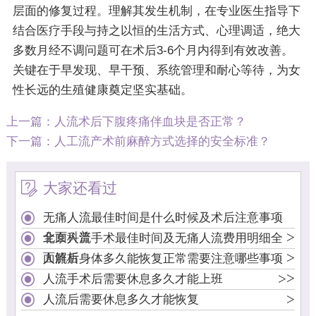
层面的修复过程。理解其发生机制，在专业医生指导下
结合医疗手段与持之以恒的生活方式、心理调适，绝大
多数月经不调问题可在术后3-6个月内得到有效改善。
关键在于早发现、早干预、系统管理和耐心等待，为女
性长远的生殖健康奠定坚实基础。
上一篇：
人流术后下腹疼痛伴血块是否正常？
下一篇：
人工流产术前麻醉方式选择的安全标准？
大家还看过
无痛人流最佳时间是什么时候及术后注意事项
>
全面科普
北京人流手术最佳时间及无痛人流费用明细全
>
面解析
人流后身体多久能恢复正常需要注意哪些事项
>
>
人流手术后需要休息多久才能上班
>
人流后需要休息多久才能恢复