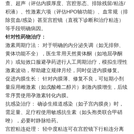
查、超声（评估内膜厚度、宫腔形态、排除残留/粘连/
积液）、性激素六项（评估HPO轴功能）、血常规（排
除贫血/感染）甚至宫腔镜（直视下诊断和治疗粘连）
等手段明确病因。
针对性药物治疗：
激素周期疗法：
对于明确的内分泌失调（如无排卵、
黄体功能不全），医生常用天然黄体酮（如地屈孕酮
片）或短效口服避孕药进行人工周期治疗，模拟生理性
激素波动，帮助建立规律月经，同时促进内膜修复。
促进内膜生长：
针对内膜薄、修复不良，可短期小剂
量应用雌激素（如戊酸雌二醇片）刺激内膜增生，后续
常序贯使用孕激素转化内膜。
抗感染治疗：
确诊生殖道感染（如子宫内膜炎）时，
需足量、足疗程使用敏感抗生素（如头孢类联合甲硝
唑），必要时静脉给药。
宫腔粘连处理：
轻中度粘连可在宫腔镜下行粘连分离