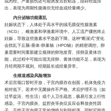
或闭经。严重损伤还可能诱发宫腔粘连，阻碍经血排
出，表现为周期性腹痛但无经血或经量稀少。
内分泌轴功能紊乱
妊娠状态下，人体处于高水平的绒毛膜促性腺激素
（hCG）、雌激素和孕激素环境中。人工流产骤然终止
妊娠，导致这些激素水平急剧下降。这种“断崖式”变化
会扰乱下丘脑-垂体-卵巢轴（HPO轴）的精密调控。卵
巢需要时间重新建立规律的卵泡发育、排卵及黄体功
能，此过程中可能出现无排卵、黄体功能不足，表现为
月经周期不规则、经期延长或经量异常。
生殖道感染风险增加
术后宫颈口暂时开放，子宫内膜存在创面，机体免疫力
相对低下。若术中无菌操作不严格、术后护理不当（如
过早盆浴、性生活）或个人卫生疏忽，极易引发上行性
感染。子宫内膜炎、盆腔炎等炎症反应会释放炎性因
子，干扰子宫内膜正常的增殖与剥脱程序，同时可能造