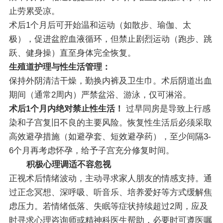
止劳累受凉。
术后1个月后可开始温和运动（如散步、瑜伽、太
极），促进盆腔血液循环，但禁止剧烈运动（跑步、跳
跃、健身操）直至身体完全恢复。
生殖道护理与性生活管理：
保持外阴清洁干燥，勤换内裤及卫生巾。术后阴道出血
期间（通常2周内）严禁盆浴、游泳，仅可淋浴。
术后1个月内绝对禁止性生活！
过早同房是导致上行感
染和子宫复旧不良的主要风险。恢复性生活后必须采取
高效避孕措施（如避孕套、短效避孕药），至少间隔3-
6个月再考虑怀孕，给予子宫充分修复时间。
积极心理调适不容忽视
正视术后情绪波动，主动寻求家人朋友的情感支持。通
过正念冥想、深呼吸、听音乐、培养爱好等方式缓解焦
虑压力。若情绪低落、失眠等症状持续超过2周，应及
时寻求心理咨询师或精神科医生帮助，必要时可遵医嘱