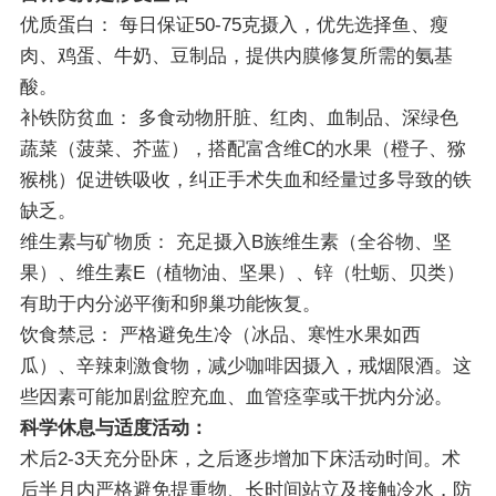
优质蛋白：
每日保证50-75克摄入，优先选择鱼、瘦
肉、鸡蛋、牛奶、豆制品，提供内膜修复所需的氨基
酸。
补铁防贫血：
多食动物肝脏、红肉、血制品、深绿色
蔬菜（菠菜、芥蓝），搭配富含维C的水果（橙子、猕
猴桃）促进铁吸收，纠正手术失血和经量过多导致的铁
缺乏。
维生素与矿物质：
充足摄入B族维生素（全谷物、坚
果）、维生素E（植物油、坚果）、锌（牡蛎、贝类）
有助于内分泌平衡和卵巢功能恢复。
饮食禁忌：
严格避免生冷（冰品、寒性水果如西
瓜）、辛辣刺激食物，减少咖啡因摄入，戒烟限酒。这
些因素可能加剧盆腔充血、血管痉挛或干扰内分泌。
科学休息与适度活动：
术后2-3天充分卧床，之后逐步增加下床活动时间。术
后半月内严格避免提重物、长时间站立及接触冷水，防